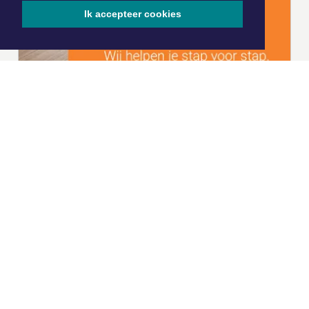
Ik accepteer cookies
|
Nieuws | Sport | Evenementen
Hoofdvestiging:
van Benthuizenlaan 1
1701 BZ Heerhugowaard
072 8200 600
redactie@xyto.nl
www.xyto.nl