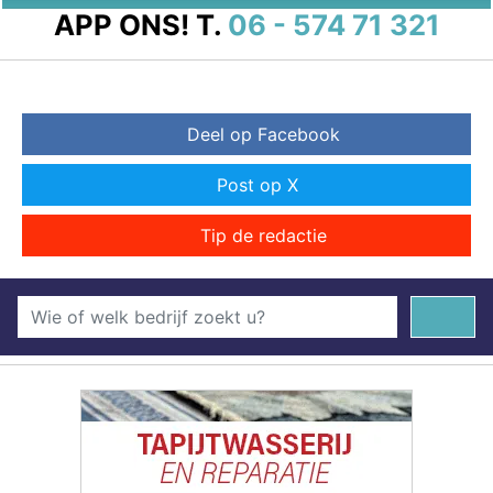
APP ONS!
T.
06 - 574 71 321
Deel op Facebook
Post op X
Tip de redactie