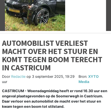
Vorige
V
AUTOMOBILIST VERLIEST
MACHT OVER HET STUUR EN
KOMT TEGEN BOOM TERECHT
IN CASTRICUM
Door
Redactie
op
3 september 2025, 19:29
Bron:
XYTO
uur
Media
CASTRICUM - Woensdagmiddag heeft er rond 16.30 uur een
ongeval plaatsgevonden op de Soomerwegh in Castricum.
Daar verloor een automobilist de macht over het stuur en
kwam tegen een boom tot stilstand.