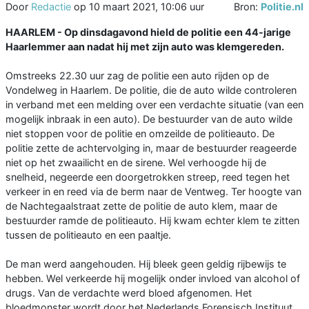
Door
Redactie
op
10 maart 2021, 10:06 uur
Bron:
Politie.nl
HAARLEM - Op dinsdagavond hield de politie een 44-jarige
Haarlemmer aan nadat hij met zijn auto was klemgereden.
Omstreeks 22.30 uur zag de politie een auto rijden op de
Vondelweg in Haarlem. De politie, die de auto wilde controleren
in verband met een melding over een verdachte situatie (van een
mogelijk inbraak in een auto). De bestuurder van de auto wilde
niet stoppen voor de politie en omzeilde de politieauto. De
politie zette de achtervolging in, maar de bestuurder reageerde
niet op het zwaailicht en de sirene. Wel verhoogde hij de
snelheid, negeerde een doorgetrokken streep, reed tegen het
verkeer in en reed via de berm naar de Ventweg. Ter hoogte van
de Nachtegaalstraat zette de politie de auto klem, maar de
bestuurder ramde de politieauto. Hij kwam echter klem te zitten
tussen de politieauto en een paaltje.
De man werd aangehouden. Hij bleek geen geldig rijbewijs te
hebben. Wel verkeerde hij mogelijk onder invloed van alcohol of
drugs. Van de verdachte werd bloed afgenomen. Het
bloedmonster wordt door het Nederlands Forensisch Instituut