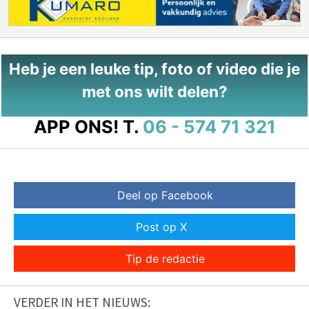
Heb je een leuke tip, foto of video die je
met ons wilt delen?
APP ONS!
T.
06 - 574 71 321
Deel op Facebook
Post op X
Tip de redactie
VERDER IN HET NIEUWS: