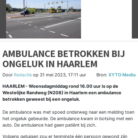
Vorige
V
AMBULANCE BETROKKEN BIJ
ONGELUK IN HAARLEM
Door
Redactie
op
31 mei 2023, 17:11 uur
Bron:
XYTO Media
HAARLEM - Woensdagmiddag rond 16.00 uur is op de
Westelijke Randweg (N208) in Haarlem een ambulance
betrokken geweest bij een ongeluk.
De ambulance was met spoed onderweg naar een melding toen
het ongeluk gebeurde. De ambulance kwam in botsing met een
auto. De ambulance had geen patiënt bij zich.
Volgens getuigen zou er tenminste één persoon gewond zijn