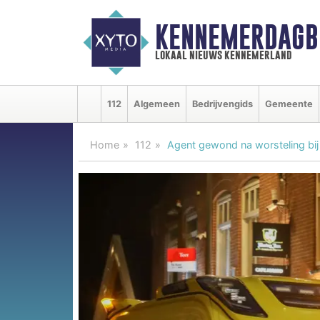
KENNEMERDAGB
lokaal nieuws kennemerland
112
Algemeen
Bedrijvengids
Gemeente
Home
112
Agent gewond na worsteling bij 