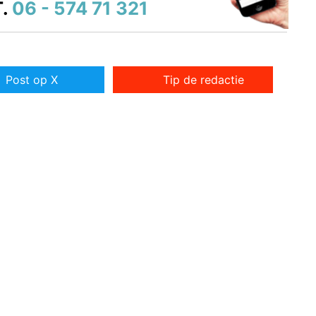
.
06 - 574 71 321
Post op X
Tip de redactie