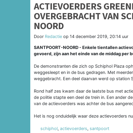
ACTIEVOERDERS GREEN
OVERGEBRACHT VAN SC
NOORD
Door
Redactie
op
14 december 2019, 20:14 uur
SANTPOORT-NOORD - Enkele tientallen actievo
gevoerd, zijn aan het einde van de middag per 
De demonstranten die zich op Schiphol Plaza oph
weggesleept en in de bus gedragen. Met meerdere
weggebracht. Een deel daarvan werd op station 
Rond half zes kwam daar de laatste bus met acti
de politie stapte een deel de trein in. Een ander
van de actievoerders was achter de bus aangere
Het is nog onduidelijk waar deze actievoerders nu
schiphol
,
actievoerders
,
santpoort