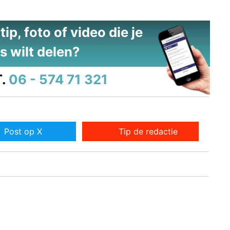
ip, foto of video die je
s wilt delen?
.
06 - 574 71 321
Post op X
Tip de redactie