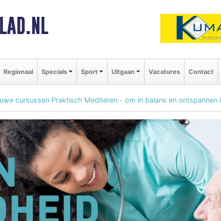
LAD.NL
Regionaal
Specials
Sport
Uitgaan
Vacatures
Contact
uwe cursussen Praktisch Mediteren - om in balans en ontspannen in