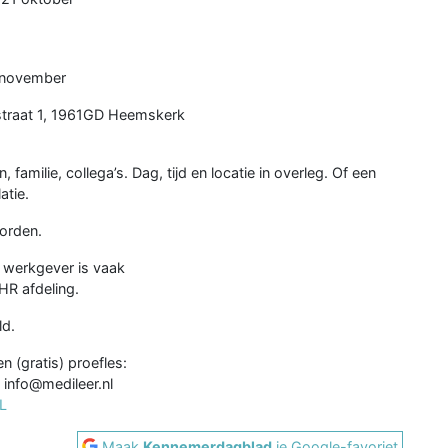
 november
traat 1, 1961GD Heemskerk
amilie, collega’s. Dag, tijd en locatie in overleg. Of een
atie.
orden.
 werkgever is vaak
 HR afdeling.
ld.
n (gratis) proefles:
 info@medileer.nl
L
Maak
Kennemerdagblad
je Google-favoriet