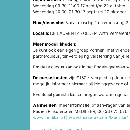
Woensdag 09:30-11:00 17 sept t/m 22 oktober
Woensdag 20:00-21:30 17 sept t/m 22 oktober
Nov./december
Vanaf dinsdag 1 en woensdag 2
Locatie:
DE LAURENTZ ZOLDER, Anth.Verherents
Meer mogelijkheden:
Je kunt ook een eigen groep vormen, met vrienden, f
partnercursus, ter verdieping versterking van je rel
En: deze cursus kan ook in het Engels gegeven w
De cursuskosten
zijn €130,- Vergoeding door de
mogelijk; informeer hiernaar bij leidinggevende of
Eventueel gemiste lessen mogen worden ingehaa
Aanmelden
, meer informatie, of aanvragen van ee
Paulien Pinksterboer, MEDILEER, 06-53 675 676 |
www.medileer.nl
|
www.facebook.com/MedileerN
cursus
,
medileer
,
sept