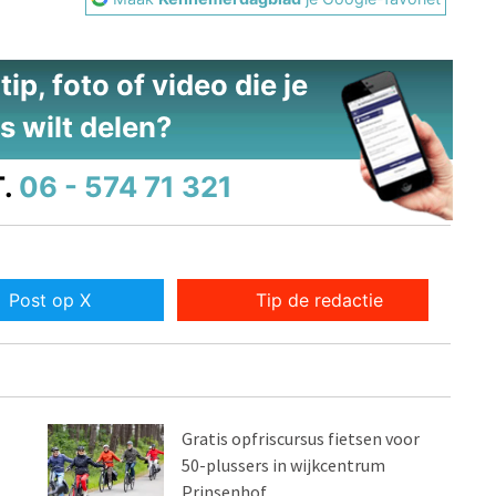
ip, foto of video die je
s wilt delen?
.
06 - 574 71 321
Post op X
Tip de redactie
Gratis opfriscursus fietsen voor
50-plussers in wijkcentrum
Prinsenhof