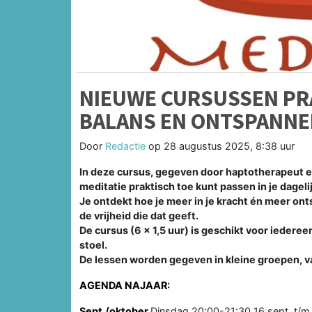
NIEUWE CURSUSSEN PRA
BALANS EN ONTSPANNEN
Door
Redactie
op
28 augustus 2025, 8:38 uur
In deze cursus, gegeven door haptotherapeut en
meditatie praktisch toe kunt passen in je dagel
Je ontdekt hoe je meer in je kracht én meer ont
de vrijheid die dat geeft.
De cursus (6 x 1,5 uur) is geschikt voor iedere
stoel.
De lessen worden gegeven in kleine groepen, v
AGENDA NAJAAR:
Sept./oktober
Dinsdag 20:00-21:30 16 sept. t/m