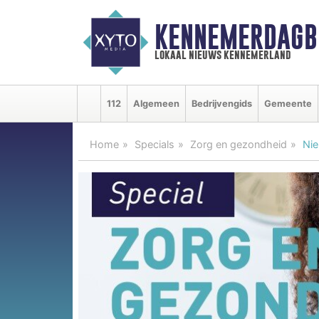
KENNEMERDAGB
lokaal nieuws kennemerland
112
Algemeen
Bedrijvengids
Gemeente
Home
Specials
Zorg en gezondheid
Nie