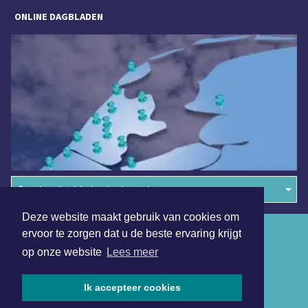
ONLINE DAGBLADEN
Overige dagbladen in de regio
Deze website maakt gebruik van cookies om
Algemene voorwaarden
ervoor te zorgen dat u de beste ervaring krijgt
op onze website
Lees meer
Disclaimer
Privacy Statement
Ik accepteer cookies