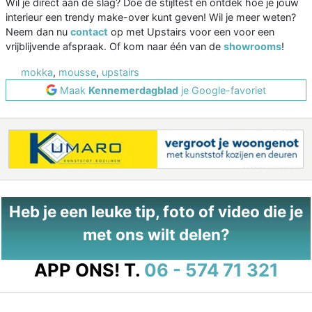
Wil je direct aan de slag? Doe de stijltest en ontdek hoe je jouw
interieur een trendy make-over kunt geven! Wil je meer weten?
Neem dan nu
contact
op met Upstairs voor een voor een
vrijblijvende afspraak. Of kom naar één van de
showrooms
!
mokka
,
mousse
,
upstairs
Maak
Kennemerdagblad
je Google-favoriet
Heb je een leuke tip, foto of video die je
met ons wilt delen?
APP ONS!
T.
06 - 574 71 321