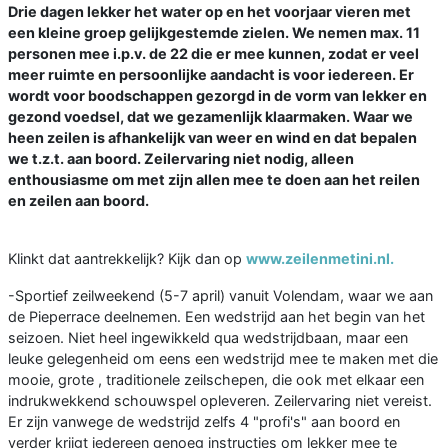
Drie dagen lekker het water op en het voorjaar vieren met
een kleine groep gelijkgestemde zielen. We nemen max. 11
personen mee i.p.v. de 22 die er mee kunnen, zodat er veel
meer ruimte en persoonlijke aandacht is voor iedereen. Er
wordt voor boodschappen gezorgd in de vorm van lekker en
gezond voedsel, dat we gezamenlijk klaarmaken. Waar we
heen zeilen is afhankelijk van weer en wind en dat bepalen
we t.z.t. aan boord. Zeilervaring niet nodig, alleen
enthousiasme om met zijn allen mee te doen aan het reilen
en zeilen aan boord.
Klinkt dat aantrekkelijk? Kijk dan op
www.zeilenmetini.nl.
-Sportief zeilweekend (5-7 april) vanuit Volendam, waar we aan
de Pieperrace deelnemen. Een wedstrijd aan het begin van het
seizoen. Niet heel ingewikkeld qua wedstrijdbaan, maar een
leuke gelegenheid om eens een wedstrijd mee te maken met die
mooie, grote , traditionele zeilschepen, die ook met elkaar een
indrukwekkend schouwspel opleveren. Zeilervaring niet vereist.
Er zijn vanwege de wedstrijd zelfs 4 "profi's" aan boord en
verder krijgt iedereen genoeg instructies om lekker mee te