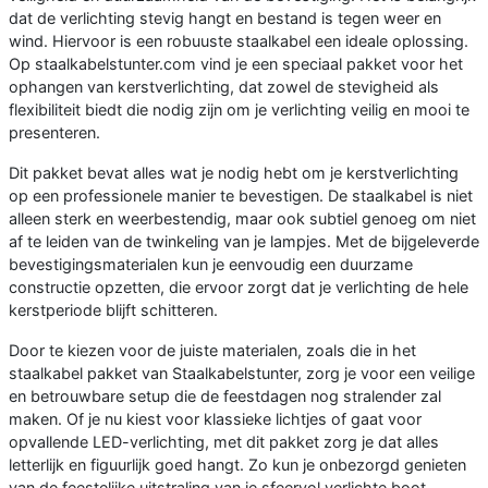
dat de verlichting stevig hangt en bestand is tegen weer en
wind. Hiervoor is een robuuste staalkabel een ideale oplossing.
Op staalkabelstunter.com vind je een speciaal pakket voor het
ophangen van kerstverlichting, dat zowel de stevigheid als
flexibiliteit biedt die nodig zijn om je verlichting veilig en mooi te
presenteren.
Dit pakket bevat alles wat je nodig hebt om je kerstverlichting
op een professionele manier te bevestigen. De staalkabel is niet
alleen sterk en weerbestendig, maar ook subtiel genoeg om niet
af te leiden van de twinkeling van je lampjes. Met de bijgeleverde
bevestigingsmaterialen kun je eenvoudig een duurzame
constructie opzetten, die ervoor zorgt dat je verlichting de hele
kerstperiode blijft schitteren.
Door te kiezen voor de juiste materialen, zoals die in het
staalkabel pakket van Staalkabelstunter, zorg je voor een veilige
en betrouwbare setup die de feestdagen nog stralender zal
maken. Of je nu kiest voor klassieke lichtjes of gaat voor
opvallende LED-verlichting, met dit pakket zorg je dat alles
letterlijk en figuurlijk goed hangt. Zo kun je onbezorgd genieten
van de feestelijke uitstraling van je sfeervol verlichte boot.