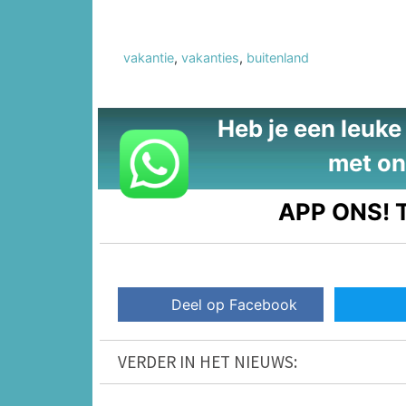
vakantie
,
vakanties
,
buitenland
Heb je een leuke t
met on
APP ONS!
T
Deel op Facebook
VERDER IN HET NIEUWS: