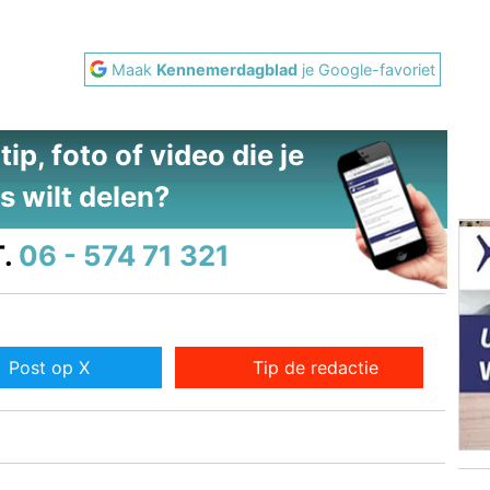
Maak
Kennemerdagblad
je Google-favoriet
ip, foto of video die je
s wilt delen?
.
06 - 574 71 321
Post op X
Tip de redactie