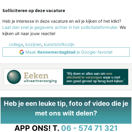
Solliciteren op deze vacature
Heb je interesse in deze vacature en wil je kijken of het klikt?
Laat dan snel je gegevens achter in het sollicitatieformulier.
We
kijken uit naar jouw reactie!
collega
,
kozijnen
,
kunststofkozijn
Maak
Kennemerdagblad
je Google-favoriet
Heb je een leuke tip, foto of video die je
met ons wilt delen?
APP ONS!
T.
06 - 574 71 321