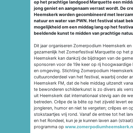
op het prachtige landgoed Marquette een middag
jong geniet en aangenaam verrast wordt. De cr
Heemskerk worden gecombineerd met leerzame 
natuur en water van PWN. Het festival staat b
mogelijkheid om een middag lang op het festival
beeldende kunst te midden van prachtige natuur
Dit jaar organiseren Zomerpodium Heemskerk en 
gezamenlijk het Zomerfestival Marquette op het
Heemskerk kan dankzij de bijdragen van de gem
sponsoren voor de 19e keer op rij hoogwaardige
en omgeving. Stichting Zomerpodium Heemskerk org
cultuuronderdeel van het festival, waarbij onde
Heemskerk FM, dat de hele middag uitzendt vanaf h
te bewonderen schilderkunst is zo divers als verra
uit Heemskerk dat internationaal stevig aan de w
betreden. Crêpe de la bête op het zijveld levert ee
jongleren, humor en niet te vergeten; crêpes en op
stokstaartjes vrij rond. Vanaf de entree tot het l
en het Rondeel, kun je je kunnen laven aan (straat
programma op
www.zomerpodiumheemskerk.n