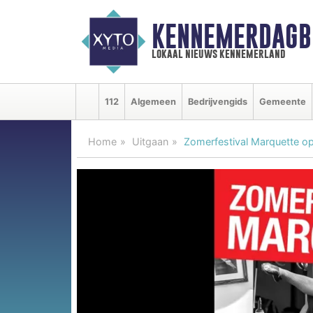
KENNEMERDAGB
lokaal nieuws kennemerland
112
Algemeen
Bedrijvengids
Gemeente
Home
Uitgaan
Zomerfestival Marquette op