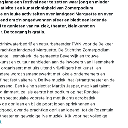
 lang een festival neer te zetten waar jong en minder
eativiteit en kunstzinnigheid van Zomerpodium
en leuke activiteiten over landgoed Marquette en over
ekend om z'n ongedwongen sfeer en biedt een ieder de
 te genieten van muziek, theater, kleinkunst en
. De toegang is gratis
.
drinkwaterbedrijf en natuurbeheerder PWN voor de 9e keer
 prachtige landgoed Marquette. De Stichting Zomerpodium
eente Heemskerk, de gemeente Beverwijk en trouwe
 kunst en cultuur aanbieden aan de inwoners van Heemskerk
aniseert met uitsluitend vrijwilligers het kunst- en
r andere wordt samengewerkt met lokale ondernemers en
et festivalterrein. De live muziek, het (straat)theater en de
ssend. Een kleine selectie: Martijn Jasper, muzikaal talent
eg timmert, zal als eerste het podium op het Rondeel
n spectaculaire voorstelling met (lucht) acrobatiek,
 de oprijlaan en bij de poort lopen sprinkhanen en
andgoed, over de prachtige oprijlaan lopend, tot de Rozentuin
)theater en geweldige live muziek. Kijk voor het volledige
l
.