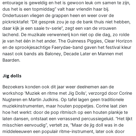
entourage is geweldig en het is gewoon leuk om samen te zijn,
dus het is een topmiddag” valt haar vriendin haar bij.
Ondertussen vliegen de grappen heen en weer over de
picknicktafel: “Dit gesprek zou je op de bank thuis niet hebben,
daar kijk je een saaie tv-serie”, zegt een van de vrouwen
lachend. De muzikale verwennerij kon niet op die dag, zo rolde
je van het één in het ander. The Guinness Piggies, Clear Horizon
en de sprookjesachtige Faerydae-band gaven het festival kleur
naast ook bands als Baloney, Decade Later en Mannen met
Baarden.
Jig dolls
Bezoekers konden ook dit jaar weer deelnemen aan de
workshop 'Muziek en ritme met Jig Dolls', verzorgd door Corine
Nugteren en Martin Judkins. Op tafel lagen geen traditionele
muziekinstrumenten, maar houten poppetjes. Corine laat zien
hoe het werkt: door de pop ritmisch op een houten plankje te
laten dansen, ontstaat een verrassend percussiegeluid. “Het lijkt
misschien eenvoudig”, vertelt ze, “Maar de jig doll was in de
middeleeuwen een populair ritme-instrument, later ook door