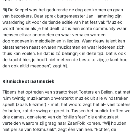
Bij De Koepel was het gedurende de dag een komen en gaan
van bezoekers. Daar sprak burgemeester Jan Hamming zijn
waardering uit voor de tiende editie van het festival: “Muziek
wordt mooier als je het deelt, dit is een echte community waar
mensen elkaar ontmoeten en waar verhalen worden
doorgegeven in melodieën en in liedjes. Waar nieuw talent kan
plaatsnemen naast ervaren muzikanten en waar iedereen zich
thuis kan voelen. En dat is zó belangrijk in deze tijd. Dat is ook
de kracht hier, je hoeft niet meteen de beste te zijn; je kunt hoe
dan ook altijd meedoen”, zegt hij.
Ritmische straatmuziek
Tijdens het optreden van straatorkest Toeters en Bellen, dat met
ruim twintig muzikanten onversterkt muziek uit alle windstreken
speelt (zoals klezmer) - met, het woord zegt het al- veel toeters
én bellen, zat de swing er goed in. Tussen het publiek troffen we
drie dames, genietend van de “chille sfeer” die enthousiast
vertelden waarom zij graag naar ZaanFolk komen. “Wij houden
niet per se van folkmuziek”, zegt één van hen. “Echter, de