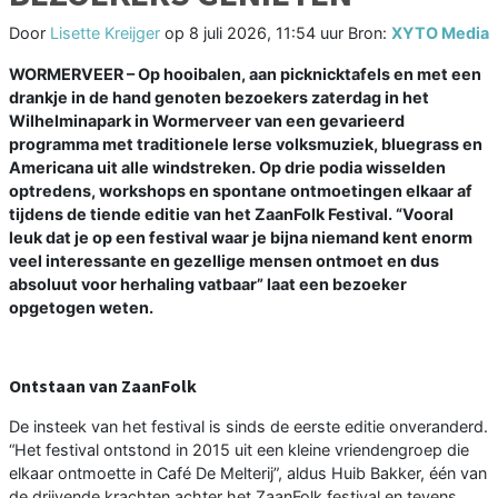
Door
Lisette Kreijger
op
8 juli 2026, 11:54 uur
Bron:
XYTO Media
WORMERVEER – Op hooibalen, aan picknicktafels en met een
drankje in de hand genoten bezoekers zaterdag in het
Wilhelminapark in Wormerveer van een gevarieerd
programma met traditionele Ierse volksmuziek, bluegrass en
Americana uit alle windstreken. Op drie podia wisselden
optredens, workshops en spontane ontmoetingen elkaar af
tijdens de tiende editie van het ZaanFolk Festival. “Vooral
leuk dat je op een festival waar je bijna niemand kent enorm
veel interessante en gezellige mensen ontmoet en dus
absoluut voor herhaling vatbaar” laat een bezoeker
opgetogen weten.
Ontstaan van ZaanFolk
De insteek van het festival is sinds de eerste editie onveranderd.
“Het festival ontstond in 2015 uit een kleine vriendengroep die
elkaar ontmoette in Café De Melterij”, aldus Huib Bakker, één van
de drijvende krachten achter het ZaanFolk festival en tevens