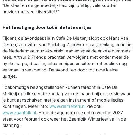
“De sfeer en de gemoedelijkheid zijn prettig, vele soorten
muziek met veel diversiteit!”
Het feest ging door tot in de late uurtjes
Tijdens de avondsessie in Café De Melterij sloot ook Hans van
Deelen, voorzitter van Stichting ZaanFolk en al jarenlang actief in
de Nederlandse muziekwereld, aan en speelde enkele nummers
mee. Arthur & Friends brachten vervolgens met onder meer de
nyckelharpa, draailier, uilleann pipes en cittern het publiek nog
eenmaal in vervoering. De avond liep door tot in de kleine
uurtjes.
Toekomstige belangstellenden kunnen terecht in Café De
Melterij op elke eerste zondag van de maand bij de sessie waar
je kunt aanschuiven met je eigen instrument of mooie liedjes
kunt zingen. Meer info:
www.demelterij.nl
Zie ook:
www.zaanfolk.nl
. Houd de agenda in de gaten want in 2027
staat voor februari ook weer het Zaanfolk Winterfestival in de
planning.