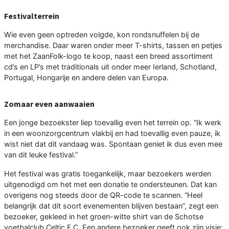
Festivalterrein
Wie even geen optreden volgde, kon rondsnuffelen bij de
merchandise. Daar waren onder meer T-shirts, tassen en petjes
met het ZaanFolk-logo te koop, naast een breed assortiment
cd’s en LP’s met traditionals uit onder meer Ierland, Schotland,
Portugal, Hongarije en andere delen van Europa.
Zomaar even aanwaaien
Een jonge bezoekster liep toevallig even het terrein op. “Ik werk
in een woonzorgcentrum vlakbij en had toevallig even pauze, ik
wist niet dat dit vandaag was. Spontaan geniet ik dus even mee
van dit leuke festival.”
Het festival was gratis toegankelijk, maar bezoekers werden
uitgenodigd om het met een donatie te ondersteunen. Dat kan
overigens nog steeds door de QR-code te scannen. “Heel
belangrijk dat dit soort evenementen blijven bestaan”, zegt een
bezoeker, gekleed in het groen-witte shirt van de Schotse
voetbalclub Celtic F.C. Een andere bezoeker geeft ook zijn visie: