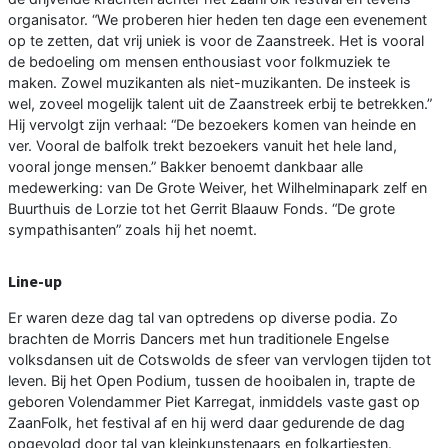
organisator. “We proberen hier heden ten dage een evenement
op te zetten, dat vrij uniek is voor de Zaanstreek. Het is vooral
de bedoeling om mensen enthousiast voor folkmuziek te
maken. Zowel muzikanten als niet-muzikanten. De insteek is
wel, zoveel mogelijk talent uit de Zaanstreek erbij te betrekken.”
Hij vervolgt zijn verhaal: “De bezoekers komen van heinde en
ver. Vooral de balfolk trekt bezoekers vanuit het hele land,
vooral jonge mensen.” Bakker benoemt dankbaar alle
medewerking: van De Grote Weiver, het Wilhelminapark zelf en
Buurthuis de Lorzie tot het Gerrit Blaauw Fonds. “De grote
sympathisanten” zoals hij het noemt.
Line-up
Er waren deze dag tal van optredens op diverse podia. Zo
brachten de Morris Dancers met hun traditionele Engelse
volksdansen uit de Cotswolds de sfeer van vervlogen tijden tot
leven. Bij het Open Podium, tussen de hooibalen in, trapte de
geboren Volendammer Piet Karregat, inmiddels vaste gast op
ZaanFolk, het festival af en hij werd daar gedurende de dag
opgevolgd door tal van kleinkunstenaars en folkartiesten.