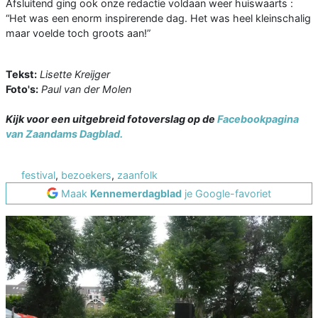
Afsluitend ging ook onze redactie voldaan weer huiswaarts :
“Het was een enorm inspirerende dag. Het was heel kleinschalig
maar voelde toch groots aan!”
Tekst:
Lisette Kreijger
Foto's:
Paul van der Molen
Kijk voor een uitgebreid fotoverslag op de
Facebookpagina
van Zaandams Dagblad.
festival
,
bezoekers
,
zaanfolk
Maak
Kennemerdagblad
je Google-favoriet