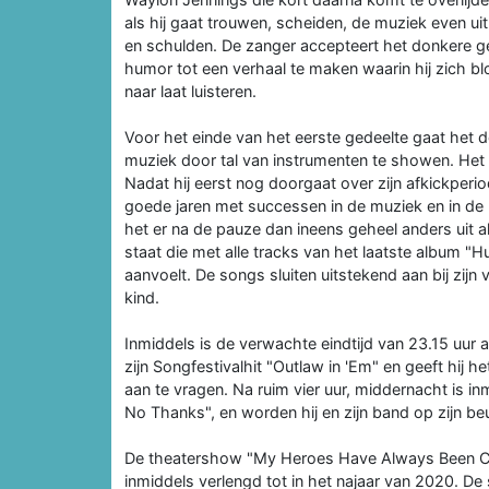
als hij gaat trouwen, scheiden, de muziek even uit
en schulden. De zanger accepteert het donkere ge
humor tot een verhaal te maken waarin hij zich blo
naar laat luisteren.
Voor het einde van het eerste gedeelte gaat het 
muziek door tal van instrumenten te showen. Het 
Nadat hij eerst nog doorgaat over zijn afkickperi
goede jaren met successen in de muziek en in de l
het er na de pauze dan ineens geheel anders uit
staat die met alle tracks van het laatste album 
aanvoelt. De songs sluiten uitstekend aan bij zijn 
kind.
Inmiddels is de verwachte eindtijd van 23.15 uur 
zijn Songfestivalhit "Outlaw in 'Em" en geeft hi
aan te vragen. Na ruim vier uur, middernacht is i
No Thanks", en worden hij en zijn band op zijn be
De theatershow "My Heroes Have Always Been Co
inmiddels verlengd tot in het najaar van 2020. De s