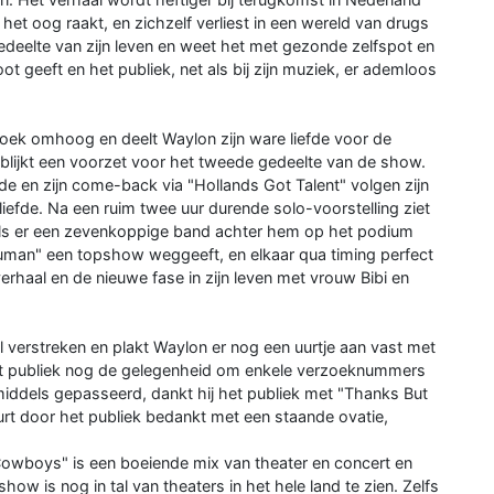
 het oog raakt, en zichzelf verliest in een wereld van drugs
deelte van zijn leven en weet het met gezonde zelfspot en
ot geeft en het publiek, net als bij zijn muziek, er ademloos
doek omhoog en deelt Waylon zijn ware liefde voor de
blijkt een voorzet voor het tweede gedeelte van de show.
ode en zijn come-back via "Hollands Got Talent" volgen zijn
iefde. Na een ruim twee uur durende solo-voorstelling ziet
 als er een zevenkoppige band achter hem op het podium
"Human" een topshow weggeeft, en elkaar qua timing perfect
verhaal en de nieuwe fase in zijn leven met vrouw Bibi en
al verstreken en plakt Waylon er nog een uurtje aan vast met
j het publiek nog de gelegenheid om enkele verzoeknummers
nmiddels gepasseerd, dankt hij het publiek met "Thanks But
urt door het publiek bedankt met een staande ovatie,
wboys" is een boeiende mix van theater en concert en
how is nog in tal van theaters in het hele land te zien. Zelfs