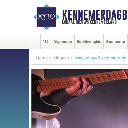
KENNEMERDAGB
lokaal nieuws kennemerland
112
Algemeen
Bedrijvengids
Gemeente
Home
Uitgaan
Waylon geeft zich bloot en 