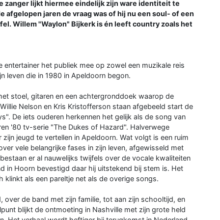
zanger lijkt hiermee eindelijk zijn ware identiteit te
 afgelopen jaren de vraag was of hij nu een soul- of een
l. Willem "Waylon" Bijkerk is én leeft country zoals het
 entertainer het publiek mee op zowel een muzikale reis
jn leven die in 1980 in Apeldoorn begon.
t stoel, gitaren en een achtergronddoek waarop de
llie Nelson en Kris Kristofferson staan afgebeeld start de
". De iets ouderen herkennen het gelijk als de song van
ren '80 tv-serie "The Dukes of Hazard". Halverwege
jn jeugd te vertellen in Apeldoorn. Wat volgt is een ruim
er vele belangrijke fases in zijn leven, afgewisseld met
bestaan er al nauwelijks twijfels over de vocale kwaliteiten
 in Hoorn bevestigd daar hij uitstekend bij stem is. Het
inkt als een pareltje net als de overige songs.
 over de band met zijn familie, tot aan zijn schooltijd, en
unt blijkt de ontmoeting in Nashville met zijn grote held
n. Het verhaal wordt heftiger bij terugkomst in Nederland