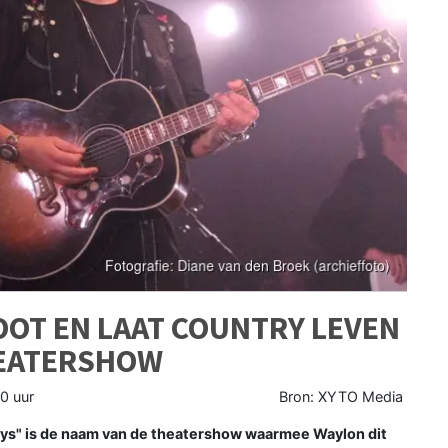
OOT EN LAAT COUNTRY LEVEN
HEATERSHOW
0 uur
Bron: XYTO Media
" is de naam van de theatershow waarmee Waylon dit