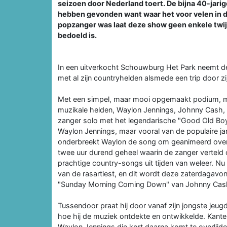
seizoen door Nederland toert. De bijna 40-jarige 
hebben gevonden want waar het voor velen in de
popzanger was laat deze show geen enkele twijfe
bedoeld is.
In een uitverkocht Schouwburg Het Park neemt de
met al zijn countryhelden alsmede een trip door zi
Met een simpel, maar mooi opgemaakt podium, me
muzikale helden, Waylon Jennings, Johnny Cash, Wi
zanger solo met het legendarische "Good Old Boys
Waylon Jennings, maar vooral van de populaire ja
onderbreekt Waylon de song om geanimeerd over zi
twee uur durend geheel waarin de zanger verteld ov
prachtige country-songs uit tijden van weleer. Nu 
van de rasartiest, en dit wordt deze zaterdagavond
"Sunday Morning Coming Down" van Johnny Cash kl
Tussendoor praat hij door vanaf zijn jongste jeugd,
hoe hij de muziek ontdekte en ontwikkelde. Kantelp
Waylon Jennings die kort daarna komt te overlijde