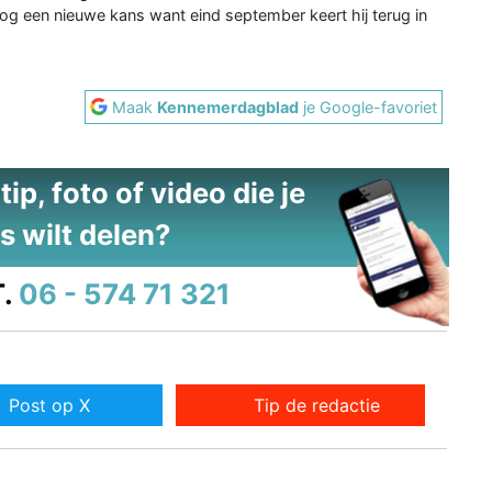
nog een nieuwe kans want eind september keert hij terug in
Maak
Kennemerdagblad
je Google-favoriet
ip, foto of video die je
s wilt delen?
.
06 - 574 71 321
Post op X
Tip de redactie