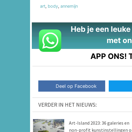
art
,
body
,
annemijn
Heb je een leuke t
met on
APP ONS!
T
Deel op Facebook
VERDER IN HET NIEUWS:
Art-Island 2023: 36 galeries en
non-profit kunstinstellingen o