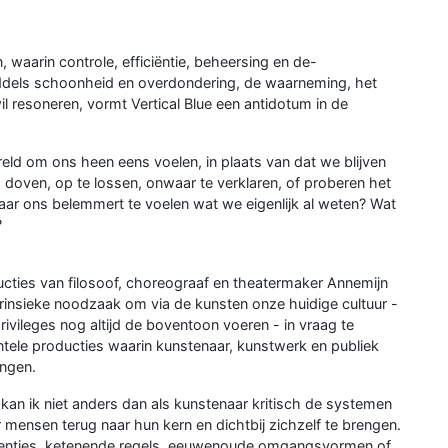
 waarin controle, efficiëntie, beheersing en de-
iddels schoonheid en overdondering, de waarneming, het
l resoneren, vormt Vertical Blue een antidotum in de
ld om ons heen eens voelen, in plaats van dat we blijven
 doven, op te lossen, onwaar te verklaren, of proberen het
, maar ons belemmert te voelen wat we eigenlijk al weten? Wat
?
ucties van filosoof, choreograaf en theatermaker Annemijn
intrinsieke noodzaak om via de kunsten onze huidige cultuur -
ivileges nog altijd de boventoon voeren - in vraag te
mentele producties waarin kunstenaar, kunstwerk en publiek
engen.
kan ik niet anders dan als kunstenaar kritisch de systemen
mensen terug naar hun kern en dichtbij zichzelf te brengen.
venties, ketenende regels, eeuwenoude omgangsvormen of