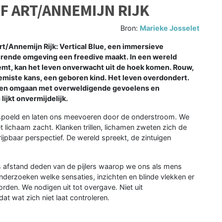
OF ART/ANNEMIJN RIJK
Bron:
Marieke Josselet
t/Annemijn Rijk: Vertical Blue, een immersieve
erende omgeving een freedive maakt. In een wereld
emt, kan het leven onverwacht uit de hoek komen. Rouw,
emiste kans, een geboren kind. Het leven overdondert.
oeven omgaan met overweldigende gevoelens en
ijkt onvermijdelijk.
erspoeld en laten ons meevoeren door de onderstroom. We
 lichaam zacht. Klanken trillen, lichamen zweten zich de
ijpbaar perspectief. De wereld spreekt, de zintuigen
 afstand deden van de pijlers waarop we ons als mens
nderzoeken welke sensaties, inzichten en blinde vlekken er
rden. We nodigen uit tot overgave. Niet uit
at wat zich niet laat controleren.