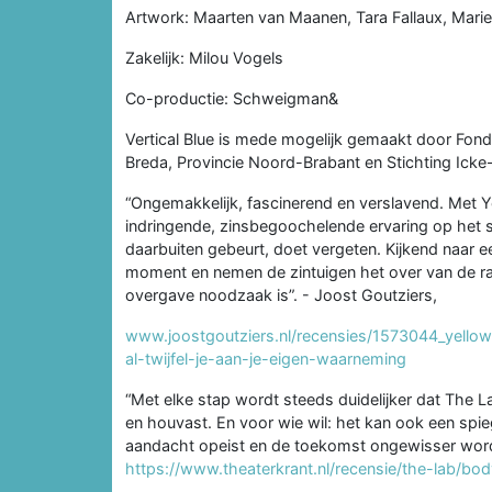
Artwork: Maarten van Maanen, Tara Fallaux, Mari
Zakelijk: Milou Vogels
Co-productie: Schweigman&
Vertical Blue is mede mogelijk gemaakt door Fo
Breda, Provincie Noord-Brabant en Stichting Ic
“Ongemakkelijk, fascinerend en verslavend. Met 
indringende, zinsbegoochelende ervaring op het s
daarbuiten gebeurt, doet vergeten. Kijkend naar ee
moment en nemen de zintuigen het over van de rat
overgave noodzaak is”. - Joost Goutziers,
www.joostgoutziers.nl/recensies/1573044_yellow
al-twijfel-je-aan-je-eigen-waarneming
“Met elke stap wordt steeds duidelijker dat The La
en houvast. En voor wie wil: het kan ook een spie
aandacht opeist en de toekomst ongewisser word
https://www.theaterkrant.nl/recensie/the-lab/bod