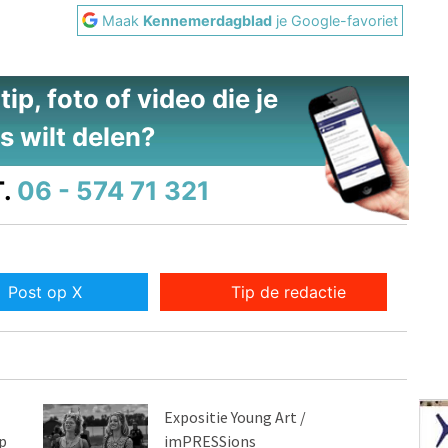
Maak
Kennemerdagblad
je Google-favoriet
ip, foto of video die je
s wilt delen?
.
06 - 574 71 321
Post op X
Tip de redactie
Expositie Young Art /
p
imPRESSions