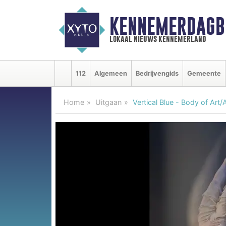
KENNEMERDAGB
lokaal nieuws kennemerland
112
Algemeen
Bedrijvengids
Gemeente
Home
Uitgaan
Vertical Blue - Body of Art/