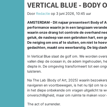
VERTICAL BLUE - BODY 
Door
Redactie
op
3 juni 2026, 10:45 uur
AMSTERDAM - Dit najaar presenteert Body of Ar
performance waarin je in een langzaam verand
waarin onze drang tot controle de overhand ne
geluk, de nasleep van een gebroken hart, een g
De neiging om ons af te sluiten, om niet te h
gedachten, maakt ons weerbarstig. De big clash l
In Vertical Blue slaat de golf om. We worden ov
vallen diep de oceaan in, de adem ingehouden, het
diepte in. De omgeving transformeert tot een ongr
luisteren.
Na The Lab (Body of Art, 2025) waarin bezoekers
navigeren en voortbewegen, is het nu tijd om te o
in het diepe onbekende om vragen uitgelicht te wo
onverschilligheid, maar om ruimte te maken voor d
The act of surrender.