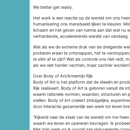
We better get ready.
Het werk is een reactie op de wereld om ons heen,
humanisering ons mensbeeld lijken te kleuren. M
lichaam en het geven van ruimte aan dat wat nu wi
verhardende, accelererende wereld van vandaag.
Wat als we de extreme druk van de dreigende were
proberen eraan te ontsnappen, het te verstoppen,
te slim af te zijn? Wat als controle ons niet redt
als we niet harder vechten, maar zachter worden
Over Body of Art/Annemijn Rijk
Body of Art is het platform dat de ideeën en prod
Rijk realiseert. Body of Art is geboren vanuit de 
waarin rationele normen, waarden, structuren en pr
stellen. Body of Art creëert zintuigelijke, experi
door interactie gezamenlijk een werk tot leven br
“Kijkend naar de staat van de wereld om me heen 
waarin we leven en opereren bevragen. Ik probeer 
Met mijn werk ga ik vooraf aan reducerende con