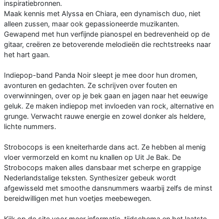
inspiratiebronnen.
Maak kennis met Alyssa en Chiara, een dynamisch duo, niet
alleen zussen, maar ook gepassioneerde muzikanten.
Gewapend met hun verfijnde pianospel en bedrevenheid op de
gitaar, creëren ze betoverende melodieën die rechtstreeks naar
het hart gaan.
Indiepop-band Panda Noir sleept je mee door hun dromen,
avonturen en gedachten. Ze schrĳven over fouten en
overwinningen, over op je bek gaan en jagen naar het eeuwige
geluk. Ze maken indiepop met invloeden van rock, alternative en
grunge. Verwacht rauwe energie en zowel donker als heldere,
lichte nummers.
Strobocops is een kneiterharde dans act. Ze hebben al menig
vloer vermorzeld en komt nu knallen op Uit Je Bak. De
Strobocops maken alles dansbaar met scherpe en grappige
Nederlandstalige teksten. Synthesizer gebeuk wordt
afgewisseld met smoothe dansnummers waarbij zelfs de minst
bereidwilligen met hun voetjes meebewegen.
Kijk op de site voor meer informatie, tijdschema en het laatste