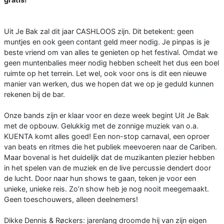
Uit Je Bak zal dit jaar CASHLOOS zijn. Dit betekent: geen
muntjes en ook geen contant geld meer nodig. Je pinpas is je
beste vriend om van alles te genieten op het festival. Omdat we
geen muntenbalies meer nodig hebben scheelt het dus een boel
ruimte op het terrein. Let wel, ook voor ons is dit een nieuwe
manier van werken, dus we hopen dat we op je geduld kunnen
rekenen bij de bar.
Onze bands zijn er klaar voor en deze week begint Uit Je Bak
met de opbouw. Gelukkig met de zonnige muziek van o.a.
KUENTA komt alles goed! Een non-stop carnaval, een oproer
van beats en ritmes die het publiek meevoeren naar de Cariben.
Maar bovenal is het duidelijk dat de muzikanten plezier hebben
in het spelen van de muziek en de live percussie dendert door
de lucht. Door naar hun shows te gaan, teken je voor een
unieke, unieke reis. Zo’n show heb je nog nooit meegemaakt.
Geen toeschouwers, alleen deelnemers!
Dikke Dennis & Røckers: jarenlang droomde hij van zijn eigen