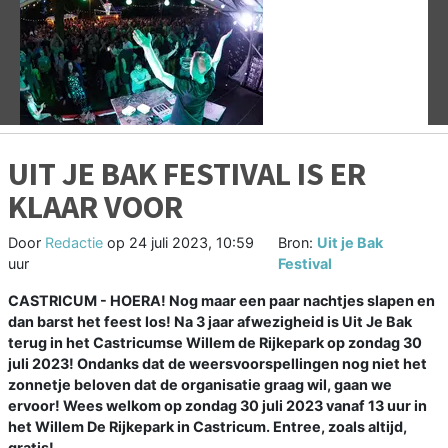
Vorige
V
UIT JE BAK FESTIVAL IS ER
KLAAR VOOR
Door
Redactie
op
24 juli 2023, 10:59
Bron:
Uit je Bak
uur
Festival
CASTRICUM - HOERA! Nog maar een paar nachtjes slapen en
dan barst het feest los! Na 3 jaar afwezigheid is Uit Je Bak
terug in het Castricumse Willem de Rijkepark op zondag 30
juli 2023! Ondanks dat de weersvoorspellingen nog niet het
zonnetje beloven dat de organisatie graag wil, gaan we
ervoor! Wees welkom op zondag 30 juli 2023 vanaf 13 uur in
het Willem De Rijkepark in Castricum. Entree, zoals altijd,
gratis!