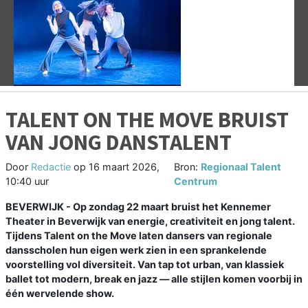
Vorige
V
TALENT ON THE MOVE BRUIST
VAN JONG DANSTALENT
Door
Redactie
op
16 maart 2026,
Bron:
Regionaal Talent
10:40 uur
Centrum
BEVERWIJK - Op zondag 22 maart bruist het Kennemer
Theater in Beverwijk van energie, creativiteit en jong talent.
Tijdens Talent on the Move laten dansers van regionale
dansscholen hun eigen werk zien in een sprankelende
voorstelling vol diversiteit. Van tap tot urban, van klassiek
ballet tot modern, break en jazz — alle stijlen komen voorbij in
één wervelende show.