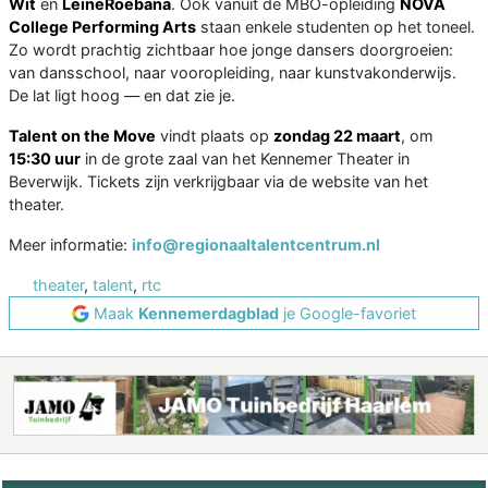
Wit
en
LeineRoebana
. Ook vanuit de MBO-opleiding
NOVA
College Performing Arts
staan enkele studenten op het toneel.
Zo wordt prachtig zichtbaar hoe jonge dansers doorgroeien:
van dansschool, naar vooropleiding, naar kunstvakonderwijs.
De lat ligt hoog — en dat zie je.
Talent on the Move
vindt plaats op
zondag 22 maart
, om
15:30 uur
in de grote zaal van het Kennemer Theater in
Beverwijk. Tickets zijn verkrijgbaar via de website van het
theater.
Meer informatie:
info@regionaaltalentcentrum.nl
theater
,
talent
,
rtc
Maak
Kennemerdagblad
je Google-favoriet