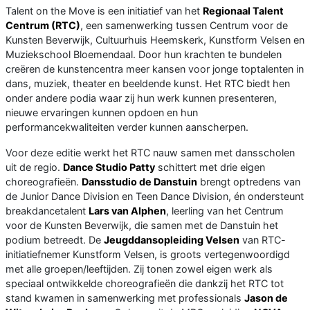
Talent on the Move is een initiatief van het
Regionaal Talent
Centrum (RTC)
, een samenwerking tussen Centrum voor de
Kunsten Beverwijk, Cultuurhuis Heemskerk, Kunstform Velsen en
Muziekschool Bloemendaal. Door hun krachten te bundelen
creëren de kunstencentra meer kansen voor jonge toptalenten in
dans, muziek, theater en beeldende kunst. Het RTC biedt hen
onder andere podia waar zij hun werk kunnen presenteren,
nieuwe ervaringen kunnen opdoen en hun
performancekwaliteiten verder kunnen aanscherpen.
Voor deze editie werkt het RTC nauw samen met dansscholen
uit de regio.
Dance Studio Patty
schittert met drie eigen
choreografieën.
Dansstudio de Danstuin
brengt optredens van
de Junior Dance Division en Teen Dance Division, én ondersteunt
breakdancetalent
Lars van Alphen
, leerling van het Centrum
voor de Kunsten Beverwijk, die samen met de Danstuin het
podium betreedt. De
Jeugddansopleiding Velsen
van RTC-
initiatiefnemer Kunstform Velsen, is groots vertegenwoordigd
met alle groepen/leeftijden. Zij tonen zowel eigen werk als
speciaal ontwikkelde choreografieën die dankzij het RTC tot
stand kwamen in samenwerking met professionals
Jason de