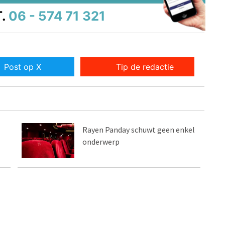
.
06 - 574 71 321
Post op X
Tip de redactie
Rayen Panday schuwt geen enkel
onderwerp