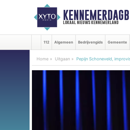
KENNEMERDAGB
lokaal nieuws kennemerland
112
Algemeen
Bedrijvengids
Gemeente
Home
Uitgaan
Pepijn Schoneveld, improvis