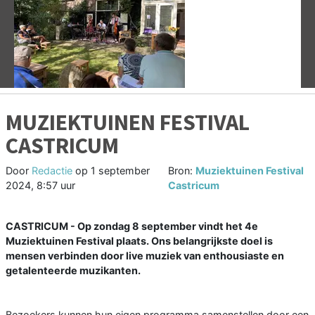
Vorige
V
MUZIEKTUINEN FESTIVAL
CASTRICUM
Door
Redactie
op
1 september
Bron:
Muziektuinen Festival
2024, 8:57 uur
Castricum
CASTRICUM -
Op zondag 8 september vindt het 4e
Muziektuinen Festival plaats. Ons belangrijkste doel is
mensen verbinden door live muziek van enthousiaste en
getalenteerde muzikanten.
Bezoekers kunnen hun eigen programma samenstellen door een