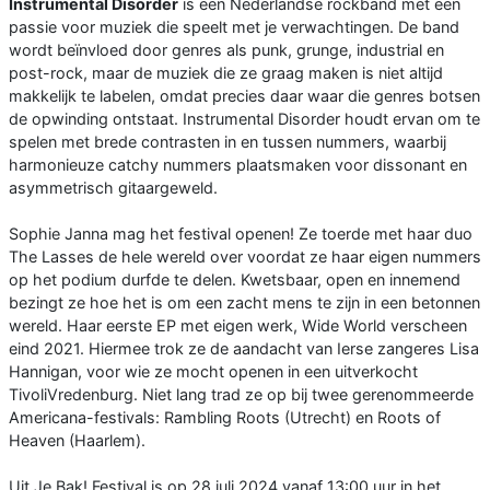
Instrumental Disorder
is een Nederlandse rockband met een
passie voor muziek die speelt met je verwachtingen. De band
wordt beïnvloed door genres als punk, grunge, industrial en
post-rock, maar de muziek die ze graag maken is niet altijd
makkelijk te labelen, omdat precies daar waar die genres botsen
de opwinding ontstaat. Instrumental Disorder houdt ervan om te
spelen met brede contrasten in en tussen nummers, waarbij
harmonieuze catchy nummers plaatsmaken voor dissonant en
asymmetrisch gitaargeweld.
Sophie Janna mag het festival openen! Ze toerde met haar duo
The Lasses de hele wereld over voordat ze haar eigen nummers
op het podium durfde te delen. Kwetsbaar, open en innemend
bezingt ze hoe het is om een zacht mens te zijn in een betonnen
wereld. Haar eerste EP met eigen werk, Wide World verscheen
eind 2021. Hiermee trok ze de aandacht van Ierse zangeres Lisa
Hannigan, voor wie ze mocht openen in een uitverkocht
TivoliVredenburg. Niet lang trad ze op bij twee gerenommeerde
Americana-festivals: Rambling Roots (Utrecht) en Roots of
Heaven (Haarlem).
Uit Je Bak! Festival is op 28 juli 2024 vanaf 13:00 uur in het