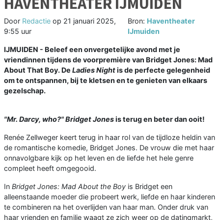
HAVENTHEATER IJMUIDEN
Door
Redactie
op
21 januari 2025,
Bron:
Haventheater
9:55 uur
IJmuiden
IJMUIDEN - Beleef een onvergetelijke avond met je
vriendinnen tijdens de voorpremière van Bridget Jones: Mad
About That Boy. De
Ladies Night
is de perfecte gelegenheid
om te ontspannen, bij te kletsen en te genieten van elkaars
gezelschap.
"Mr. Darcy, who?"
Bridget Jones
is terug en beter dan ooit!
Renée Zellweger keert terug in haar rol van de tijdloze heldin van
de romantische komedie, Bridget Jones. De vrouw die met haar
onnavolgbare kijk op het leven en de liefde het hele genre
compleet heeft omgegooid.
In
Bridget Jones: Mad About the Boy
is Bridget een
alleenstaande moeder die probeert werk, liefde en haar kinderen
te combineren na het overlijden van haar man. Onder druk van
haar vrienden en familie waagt ze zich weer op de datingmarkt,