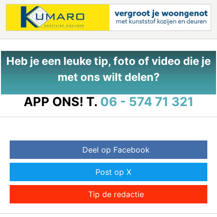
Heb je een leuke tip, foto of video die je
met ons wilt delen?
APP ONS!
T.
06 - 574 71 321
Deel op Facebook
Post op X
Tip de redactie