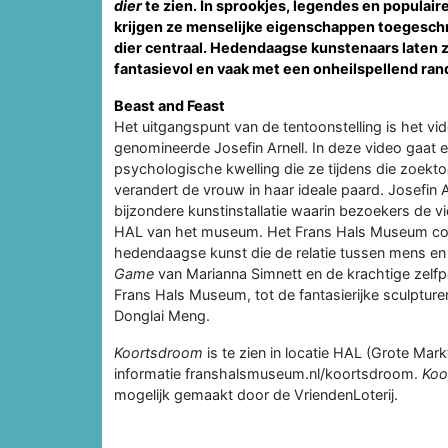
dier
te zien. In sprookjes, legendes en populai
krijgen ze menselijke eigenschappen toegesch
dier centraal. Hedendaagse kunstenaars laten zi
fantasievol en vaak met een onheilspellend ran
Beast and Feast
Het uitgangspunt van de tentoonstelling is het v
genomineerde Josefin Arnell. In deze video gaat e
psychologische kwelling die ze tijdens die zoekt
verandert de vrouw in haar ideale paard. Josefin
bijzondere kunstinstallatie waarin bezoekers de vi
HAL van het museum. Het Frans Hals Museum c
hedendaagse kunst die de relatie tussen mens en
Game
van Marianna Simnett en de krachtige zelfpor
Frans Hals Museum, tot de fantasierijke sculpture
Donglai Meng.
Koortsdroom
is te zien in locatie HAL (Grote Ma
informatie franshalsmuseum.nl/koortsdroom.
Koo
mogelijk gemaakt door de VriendenLoterij.