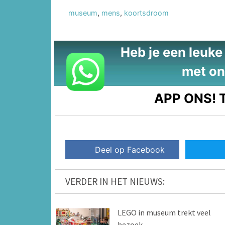
museum
,
mens
,
koortsdroom
Heb je een leuke t
met on
APP ONS!
T
Deel op Facebook
VERDER IN HET NIEUWS:
LEGO in museum trekt veel
bezoek