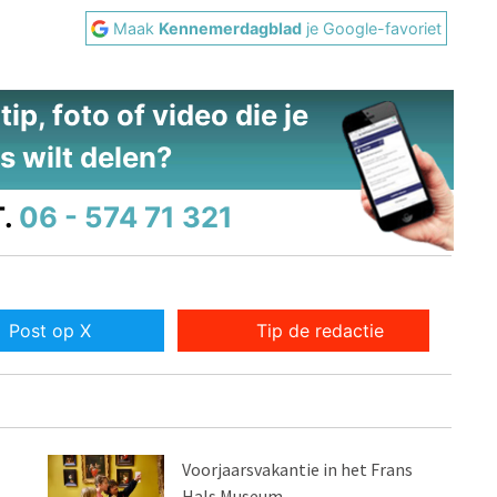
Maak
Kennemerdagblad
je Google-favoriet
ip, foto of video die je
s wilt delen?
.
06 - 574 71 321
Post op X
Tip de redactie
Voorjaarsvakantie in het Frans
Hals Museum