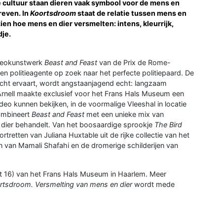
re cultuur staan dieren vaak symbool voor de mens en
reven. In
Koortsdroom
staat de relatie tussen mens en
en hoe mens en dier versmelten: intens, kleurrijk,
dje.
ideokunstwerk
Beast and Feast
van de Prix de Rome-
en politieagente op zoek naar het perfecte politiepaard. De
ocht ervaart, wordt angstaanjagend echt: langzaam
 Arnell maakte exclusief voor het Frans Hals Museum een
deo kunnen bekijken, in de voormalige Vleeshal in locatie
ombineert
Beast and Feast
met een unieke mix van
 dier behandelt. Van het boosaardige sprookje
The Bird
tretten van Juliana Huxtable uit de rijke collectie van het
n van Mamali Shafahi en de dromerige schilderijen van
rkt 16) van het Frans Hals Museum in Haarlem. Meer
rtsdroom. Versmelting van mens en dier
wordt mede