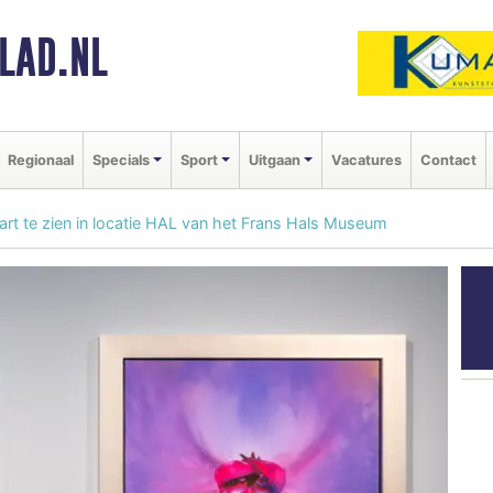
LAD.NL
Regionaal
Specials
Sport
Uitgaan
Vacatures
Contact
t te zien in locatie HAL van het Frans Hals Museum