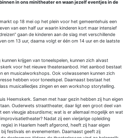
binnen in ons minitheater en waan jezelf eventjes in de
urmarkt op 18 mei op het plein voor het gemeentehuis een
ven van een half uur waarin kinderen kort maar intensief
dreizen” gaan de kinderen aan de slag met verschillende
en om 13 uur, daarna volgt er één om 14 uur en de laatste
kunnen krijgen van toneelspelen, kunnen zich alvast
mskerk voor het nieuwe theateraanbod. Het aanbod bestaat
eren en musicalworkshops. Ook volwassenen kunnen zich
teresse hebben voor toneelspel. Daarnaast bestaat het
ss musicalliedjes zingen en een workshop storytelling.
rhuis Heemskerk. Samen met haar gezin hebben zij hun eigen
taan. Ouderwets straattheater, daar ligt een groot deel van
t een vleugje absurdisme; wat is er allemaal mogelijk en wat
mprovisatietheater? Nadat zij een vierjarige opleiding
 regie) in Haarlem heeft afgerond, heeft zij haar eigen
bij festivals en evenementen. Daarnaast geeft zij
 de deelnemers tijdens de theaterlessen vind ze belangrijk