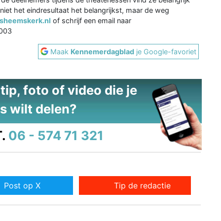
niet het eindresultaat het belangrijkst, maar de weg
sheemskerk.nl
of schrijf een email naar
6003
Maak
Kennemerdagblad
je Google-favoriet
ip, foto of video die je
s wilt delen?
.
06 - 574 71 321
Post op X
Tip de redactie