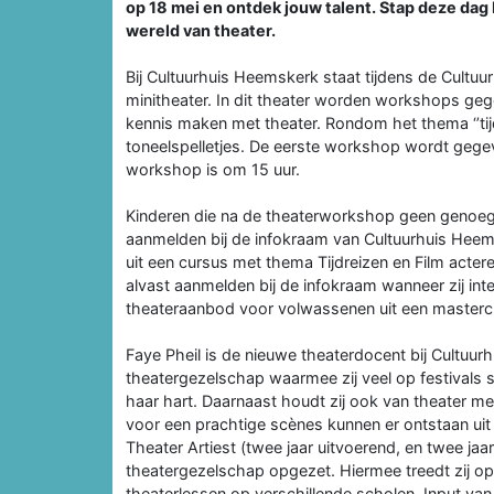
op 18 mei en ontdek jouw talent. Stap deze dag 
wereld van theater.
Bij Cultuurhuis Heemskerk staat tijdens de Cultu
minitheater. In dit theater worden workshops gege
kennis maken met theater. Rondom het thema ‘’tij
toneelspelletjes. De eerste workshop wordt gegev
workshop is om 15 uur.
Kinderen die na de theaterworkshop geen genoeg 
aanmelden bij de infokraam van Cultuurhuis Hee
uit een cursus met thema Tijdreizen en Film act
alvast aanmelden bij de infokraam wanneer zij in
theateraanbod voor volwassenen uit een mastercla
Faye Pheil is de nieuwe theaterdocent bij Cultuu
theatergezelschap waarmee zij veel op festivals s
haar hart. Daarnaast houdt zij ook van theater me
voor een prachtige scènes kunnen er ontstaan uit i
Theater Artiest (twee jaar uitvoerend, en twee jaar
theatergezelschap opgezet. Hiermee treedt zij op 
theaterlessen op verschillende scholen. Input van