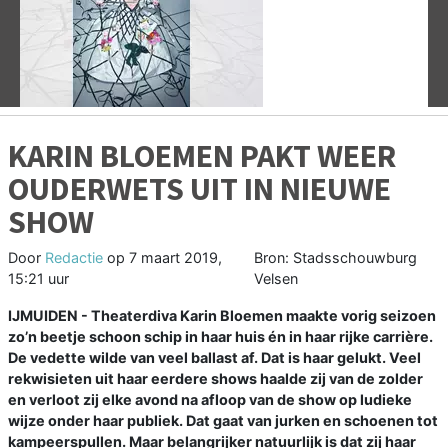
Vorige
V
KARIN BLOEMEN PAKT WEER
OUDERWETS UIT IN NIEUWE
SHOW
Door
Redactie
op
7 maart 2019,
Bron: Stadsschouwburg
15:21 uur
Velsen
IJMUIDEN - Theaterdiva Karin Bloemen maakte vorig seizoen
zo’n beetje schoon schip in haar huis én in haar rijke carrière.
De vedette wilde van veel ballast af. Dat is haar gelukt. Veel
rekwisieten uit haar eerdere shows haalde zij van de zolder
en verloot zij elke avond na afloop van de show op ludieke
wijze onder haar publiek. Dat gaat van jurken en schoenen tot
kampeerspullen. Maar belangrijker natuurlijk is dat zij haar