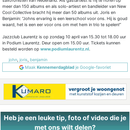
saxofonisten van Nederland. Als gastartiest is hij te horen op
meer dan 150 albums en als solo-artiest en bandleider van New
Cool Collective bracht hij meer dan 50 albums uit. Joris en
Benjamin: “Johns ervaring is een leerschool voor ons. Hij is goud
waard, het is een eer voor ons om met hem in trio te spelen!”
Jazzclub Laurentz is op zondag 10 april van 15.30 tot 18.00 uur
in Podium Laurentz. Deur open om 15.00 uur. Tickets kunnen
besteld worden op
www.podiumlaurentz.nl
.
john
,
joris
,
benjamin
Maak
Kennemerdagblad
je Google-favoriet
Heb je een leuke tip, foto of video die je
met ons wilt delen?