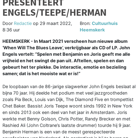
PRESENTEERT
ENGELS/TEEPE/HERMAN
Door
Redactie
op
29 maart 2022,
Bron:
Cultuurhuis
8:36 uur
Heemskerk
HEEMSKERK - In Maart 2021 verscheen hun nieuwe album
‘When Will The Blues Leave’, verkrijgbaar als CD of LP. John
Engels vertelt: “Spelen met Benjamin en Joris geeft me alle
vrijheid en het swingt de pan uit. Aftellen, spelen en dan
gebeurt het ter plekke. De interactie, emotie en bezieling
samen; dat is het mooiste wat er is!”
De loopbaan van de 86-jarige slagwerker John Engels beslaat al
bijna 70 jaar. Hij deelde het podium met veel jazzgrootheden
zoals Pia Beck, Louis van Dijk, The Diamond Five en trompettist
Chet Baker. Bassist Joris Teepe woont sinds 1992 in New York
en sinds 2013 ook een deel van het jaar in Amsterdam. Joris
werkte met Benny Golson, Chris Potter, Randy Brecker en met
Rashied Ali (John Coltrane’s laatste drummer) tourde hij 9 jaar.
Benjamin Herman is een van de meest gerespecteerde