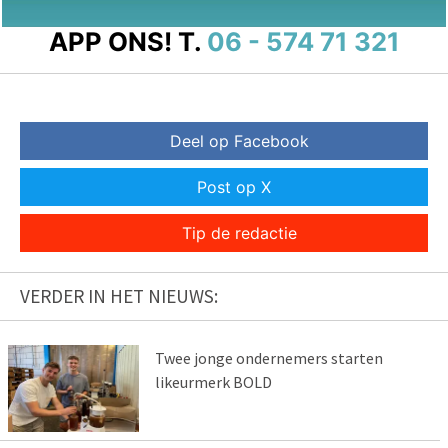
APP ONS!
T.
06 - 574 71 321
Deel op Facebook
Post op X
Tip de redactie
VERDER IN HET NIEUWS:
Twee jonge ondernemers starten
likeurmerk BOLD