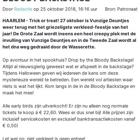
Door
Redactie
op
25 oktober 2018, 16:16 uur
Bron: Patronaat
HAARLEM - Trick or treat! 27 oktober is Vunzige Deuntjes
weer terug met het griezeligste verkleed-feestje van het
jaar! De Grote Zaal wordt ineens een heel creepy plek met de
invulling van Vunzige Deuntjes en in de Tweede Zaal wordt al
het dna weg gedraaid door de Wasserette.
Op avontuur in het spookhuis? Drop by the Bloody Backstage!
Altijd al nieuwsgierig geweest wat er afspeelt in de backstage?
Tijdens Halloween geven wij iedereen de kans om deze
mysterieuze wereld te betreden. Een wereld vol artiesten waar
niets is wat het lijkt. Kom langs in de in de Bloody Backstage en
maak het mee!
Alle early birds zijn uitverkocht! Er zijn nu alleen nog normale
tickets te koop á € 22,60. Wees er dus snel bij! Alle prijzen zijn
inclusief servicekosten en exclusief banktransactiekosten vanaf
€ 0,50)
Let wel op: niet verkleed is geen entree!