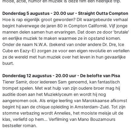
mode, actie, humor en muziek is deze film een heerlijke trip.
Donderdag 5 augustus - 20.00 uur - Straight Outta Compton
Hoe is rap eigenlijk groot geworden? Dit waargebeurde verhaal
begint halverwege de jaren 80 in Compton Californië. Vijf jonge
mannen delen samen hun ervaringen. Dat doen ze door 'brutale'
en eerlijke muziek te maken waarmee ze in opstand komen.
Onder de naam N.W.A. (bekend van onder andere Dr. Dre, Ice
Cube en Eazy-E) zorgen ze voor een eigen revolutie en vertellen
ze de wereld met hun muziek over het leven in hun gevaarlijke
buurt.
Donderdag 12 augustus - 20.00 uur - De belofte van Pisa
Tiener Samir, door iedereen Sam genoemd, kan fantastisch
trompet spelen. Met wat hulp van zijn oudere broer mag hij
auditie doen aan het Muzieklyceum en wordt hij nog
aangenomen ook. Als enige leerling van Marokkaanse afkomst
begint hij aan de chique opleiding in Amsterdam-Zuid. Tot zijn
stomme verbazing wordt Annelies, het mooiste meisje uit de
klas, verliefd op hem… Verfilming van Mano Bouzamours
bestseller roman.