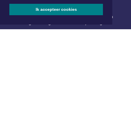
NIEUWSBRIEF AANMELDEN
Ik accepteer cookies
Schrijf je in voor onze nieuwsbrief en krijg wekelijks een
samenvatting van alle gebeurtenissen uit jouw regio.
Aanmelden
ONLINE DAGBLADEN
Overige dagbladen in de regio