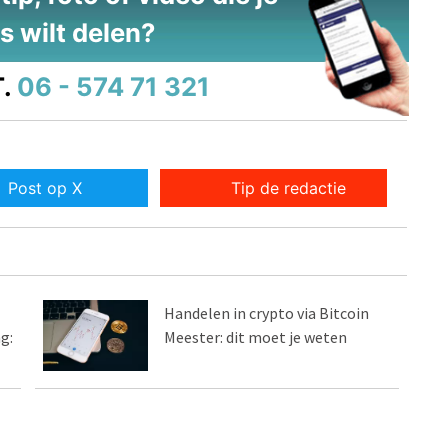
s wilt delen?
.
06 - 574 71 321
Post op X
Tip de redactie
Handelen in crypto via Bitcoin
g:
Meester: dit moet je weten