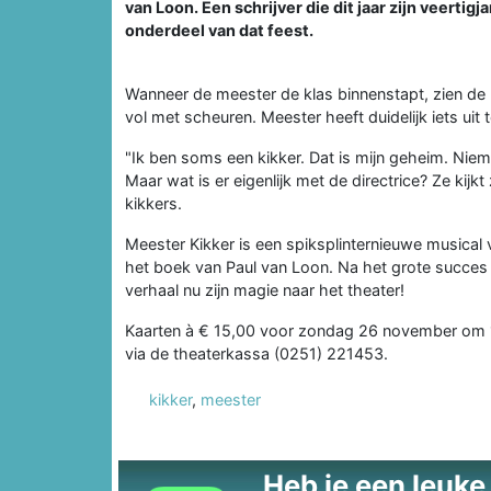
van Loon. Een schrijver die dit jaar zijn veertigj
onderdeel van dat feest.
Wanneer de meester de klas binnenstapt, zien de ki
vol met scheuren. Meester heeft duidelijk iets uit 
"Ik ben soms een kikker. Dat is mijn geheim. Niem
Maar wat is er eigenlijk met de directrice? Ze ki
kikkers.
Meester Kikker is een spiksplinternieuwe musical
het boek van Paul van Loon. Na het grote succes 
verhaal nu zijn magie naar het theater!
Kaarten à € 15,00 voor zondag 26 november om 14
via de theaterkassa (0251) 221453.
kikker
,
meester
Heb je een leuke t