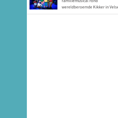
familiemusical rond
wereldberoemde Kikker in Vels