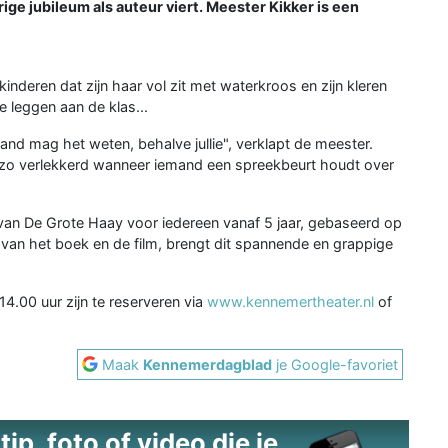
arige jubileum als auteur viert. Meester Kikker is een
nderen dat zijn haar vol zit met waterkroos en zijn kleren
te leggen aan de klas...
and mag het weten, behalve jullie", verklapt de meester.
jkt zo verlekkerd wanneer iemand een spreekbeurt houdt over
 van De Grote Haay voor iedereen vanaf 5 jaar, gebaseerd op
van het boek en de film, brengt dit spannende en grappige
.00 uur zijn te reserveren via
www.kennemertheater.nl
of
Maak
Kennemerdagblad
je Google-favoriet
ip, foto of video die je