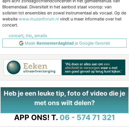
april acht zondagochtendconcerten in het gemeentehuis van
Bloemendaal. Diversiteit in het aanbod staat voorop: van
solisten tot ensembles en zowel instrumentaal als vocaal. Op de
website
www.muzenforum.nl
vindt u meer informatie over het
concert.
concert
,
trio
,
amatis
Maak
Kennemerdagblad
je Google-favoriet
Heb je een leuke tip, foto of video die je
met ons wilt delen?
APP ONS!
T.
06 - 574 71 321