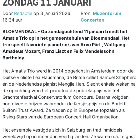
ZONDAG 11 JANUARI
Door
Redactie
op
3 januari 2026,
Bron:
Muzenforum
16:34 uur
Concerten
BLOEMENDAAL - Op zondagochtend 11 januari treedt het
Amatis Trio op in het gemeentehuis van Bloemendaal. Het
trio speelt favoriete pianotrio’s van Arvo Pärt , Wolfgang
Amadeus Mozart, Franz Liszt en Felix Mendelssohn
Bartholdy.
Het Amatis Trio werd in 2014 opgericht in Amsterdam door de
Duitse violiste Lea Hausmann, de Britse cellist Samuel Shepherd
en de Nederlandse pianist Mengjie Han. Slecht enkele weken na
de oprichting won het pianotrio de publieksprijs van het
Grachtenfestival Conservatorium Concours. Daarna volgden
nog diverse prijzen waaronder de Kersjesprijs en de Borletti-
Buitoni Trust Award. Ze traden op in Europese topzalen als
Rising Stars van de European Concert Hall Organisation.
Het ensemble vestigde zich in Salzburg en trad inmiddels
wereldwijd op in meer dan veertig landen. Ze waren o.a. te gast