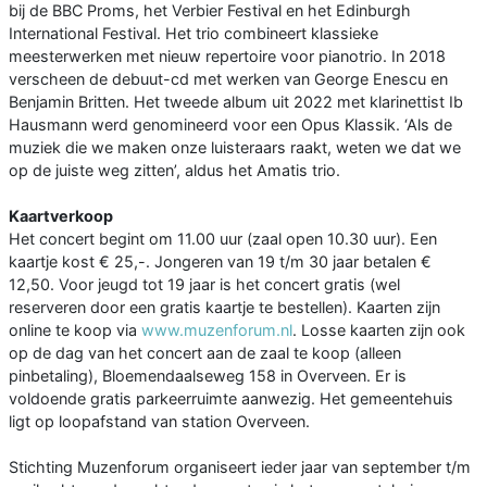
bij de BBC Proms, het Verbier Festival en het Edinburgh
International Festival. Het trio combineert klassieke
meesterwerken met nieuw repertoire voor pianotrio. In 2018
verscheen de debuut-cd met werken van George Enescu en
Benjamin Britten. Het tweede album uit 2022 met klarinettist Ib
Hausmann werd genomineerd voor een Opus Klassik. ‘Als de
muziek die we maken onze luisteraars raakt, weten we dat we
op de juiste weg zitten’, aldus het Amatis trio.
Kaartverkoop
Het concert begint om 11.00 uur (zaal open 10.30 uur). Een
kaartje kost € 25,-. Jongeren van 19 t/m 30 jaar betalen €
12,50. Voor jeugd tot 19 jaar is het concert gratis (wel
reserveren door een gratis kaartje te bestellen). Kaarten zijn
online te koop via
www.muzenforum.nl
. Losse kaarten zijn ook
op de dag van het concert aan de zaal te koop (alleen
pinbetaling), Bloemendaalseweg 158 in Overveen. Er is
voldoende gratis parkeerruimte aanwezig. Het gemeentehuis
ligt op loopafstand van station Overveen.
Stichting Muzenforum organiseert ieder jaar van september t/m