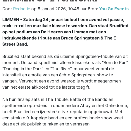
Door
Redactie
op
8 januari 2026, 10:48 uur
Bron:
You Go Events
LIMMEN - Zaterdag 24 januari belooft een avond vol passie,
rock-’n-roll en muzikale klasse te worden. Dan staat Brucified
op het podium van De Heeren van Limmen met een
indrukwekkende tribute aan Bruce Springsteen & The E-
Street Band.
Brucified staat bekend als dé ultieme Springsteen-tribute van dit
moment. De band speelt niet alleen klassiekers als “Born to Run”,
“Dancing in the Dark” en “The River”, maar weet vooral de
intensiteit en emotie van een échte Springsteen-show te
vangen. Verwacht een avond waarop je wordt meegenomen
van het eerste akkoord tot de laatste toegift.
Na hun finaleplaats in The Tribute: Battle of the Bands en
spetterende optredens in onder andere Ahoy en het Gelredome,
heeft Brucified een ijzersterke live-reputatie opgebouwd. Met
een strakke 9-koppige band en een professionele show weet
deze act elk publiek te raken en te verrassen.