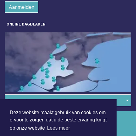
Aanmelden
ONLINE DAGBLADEN
Overige dagbladen in de regio
Deze website maakt gebruik van cookies om
Algemene voorwaarden
ervoor te zorgen dat u de beste ervaring krijgt
op onze website
Lees meer
Disclaimer