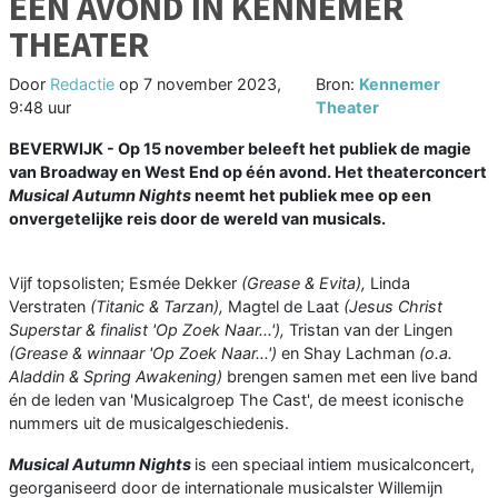
ÉÉN AVOND IN KENNEMER
THEATER
Door
Redactie
op
7 november 2023,
Bron:
Kennemer
9:48 uur
Theater
BEVERWIJK - Op 15 november beleeft het publiek de magie
van Broadway en West End op één avond. Het theaterconcert
Musical Autumn Nights
neemt het publiek mee op een
onvergetelijke reis door de wereld van musicals.
Vijf topsolisten; Esmée Dekker
(Grease & Evita),
Linda
Verstraten
(Titanic & Tarzan),
Magtel de Laat
(Jesus Christ
Superstar & finalist 'Op Zoek Naar...'),
Tristan van der Lingen
(Grease & winnaar 'Op Zoek Naar...')
en Shay Lachman
(o.a.
Aladdin & Spring Awakening)
brengen samen met een live band
én de leden van 'Musicalgroep The Cast', de meest iconische
nummers uit de musicalgeschiedenis.
Musical Autumn Nights
is een speciaal intiem musicalconcert,
georganiseerd door de internationale musicalster Willemijn