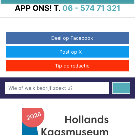
APP ONS!
T.
06 - 574 71 321
Deel op Facebook
Post op X
Tip de redactie