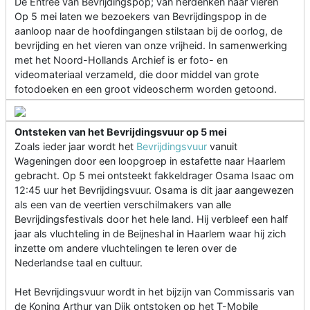
De Entree van Bevrijdingspop; van herdenken naar vieren
Op 5 mei laten we bezoekers van Bevrijdingspop in de
aanloop naar de hoofdingangen stilstaan bij de oorlog, de
bevrijding en het vieren van onze vrijheid. In samenwerking
met het Noord-Hollands Archief is er foto- en
videomateriaal verzameld, die door middel van grote
fotodoeken en een groot videoscherm worden getoond.
Ontsteken van het Bevrijdingsvuur op 5 mei
Zoals ieder jaar wordt het
Bevrijdingsvuur
vanuit
Wageningen door een loopgroep in estafette naar Haarlem
gebracht. Op 5 mei ontsteekt fakkeldrager Osama Isaac om
12:45 uur het Bevrijdingsvuur. Osama is dit jaar aangewezen
als een van de veertien verschilmakers van alle
Bevrijdingsfestivals door het hele land. Hij verbleef een half
jaar als vluchteling in de Beijneshal in Haarlem waar hij zich
inzette om andere vluchtelingen te leren over de
Nederlandse taal en cultuur.
Het Bevrijdingsvuur wordt in het bijzijn van Commissaris van
de Koning Arthur van Dijk ontstoken op het T-Mobile