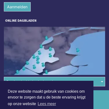
Aanmelden
ONLINE DAGBLADEN
Overige dagbladen in de regio
Deze website maakt gebruik van cookies om
Algemene voorwaarden
ervoor te zorgen dat u de beste ervaring krijgt
op onze website
Lees meer
Disclaimer