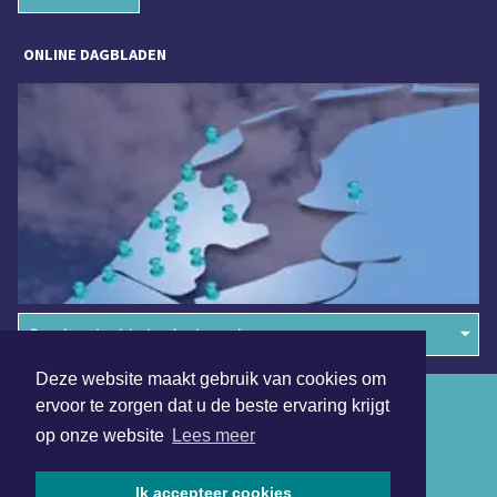
ONLINE DAGBLADEN
Overige dagbladen in de regio
Deze website maakt gebruik van cookies om
Algemene voorwaarden
ervoor te zorgen dat u de beste ervaring krijgt
op onze website
Lees meer
Disclaimer
Privacy Statement
Ik accepteer cookies