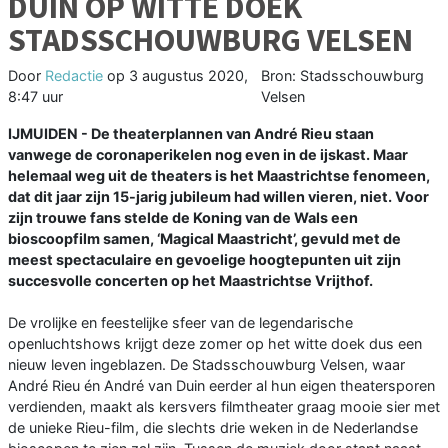
DUIN OP WITTE DOEK
STADSSCHOUWBURG VELSEN
Door
Redactie
op
3 augustus 2020,
Bron: Stadsschouwburg
8:47 uur
Velsen
IJMUIDEN - De theaterplannen van André Rieu staan
vanwege de coronaperikelen nog even in de ijskast. Maar
helemaal weg uit de theaters is het Maastrichtse fenomeen,
dat dit jaar zijn 15-jarig jubileum had willen vieren, niet. Voor
zijn trouwe fans stelde de Koning van de Wals een
bioscoopfilm samen, ‘Magical Maastricht’, gevuld met de
meest spectaculaire en gevoelige hoogtepunten uit zijn
succesvolle concerten op het Maastrichtse Vrijthof.
De vrolijke en feestelijke sfeer van de legendarische
openluchtshows krijgt deze zomer op het witte doek dus een
nieuw leven ingeblazen. De Stadsschouwburg Velsen, waar
André Rieu én André van Duin eerder al hun eigen theatersporen
verdienden, maakt als kersvers filmtheater graag mooie sier met
de unieke Rieu-film, die slechts drie weken in de Nederlandse