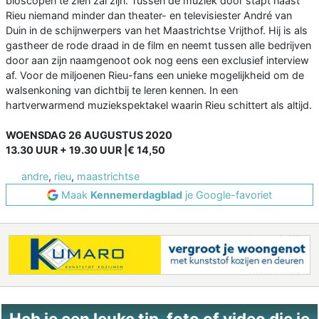
bioscopen te zien zal zijn. Tussen de muziek door stapt naast
Rieu niemand minder dan theater- en televisiester André van
Duin in de schijnwerpers van het Maastrichtse Vrijthof. Hij is als
gastheer de rode draad in de film en neemt tussen alle bedrijven
door aan zijn naamgenoot ook nog eens een exclusief interview
af. Voor de miljoenen Rieu-fans een unieke mogelijkheid om de
walsenkoning van dichtbij te leren kennen. In een
hartverwarmend muziekspektakel waarin Rieu schittert als altijd.
WOENSDAG 26 AUGUSTUS 2020
13.30 UUR + 19.30 UUR |€ 14,50
andre
,
rieu
,
maastrichtse
Maak
Kennemerdagblad
je Google-favoriet
Heb je een leuke tip, foto of video die je