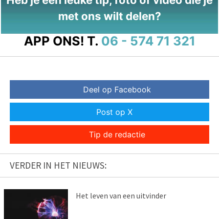
met ons wilt delen?
APP ONS!
T.
06 - 574 71 321
Deel op Facebook
Post op X
Tip de redactie
VERDER IN HET NIEUWS:
Het leven van een uitvinder