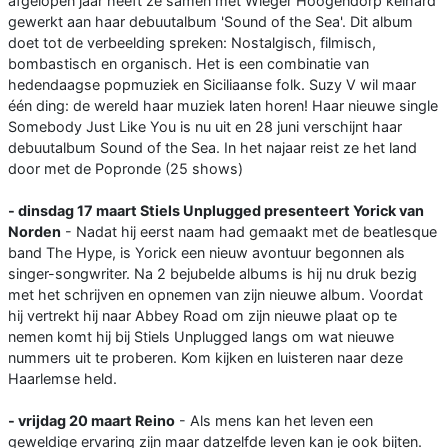
afgelopen jaar heeft ze samen met Wieger Hoogendorp keihard
gewerkt aan haar debuutalbum 'Sound of the Sea'. Dit album
doet tot de verbeelding spreken: Nostalgisch, filmisch,
bombastisch en organisch. Het is een combinatie van
hedendaagse popmuziek en Siciliaanse folk. Suzy V wil maar
één ding: de wereld haar muziek laten horen! Haar nieuwe single
Somebody Just Like You is nu uit en 28 juni verschijnt haar
debuutalbum Sound of the Sea. In het najaar reist ze het land
door met de Popronde (25 shows)
- dinsdag 17 maart Stiels Unplugged presenteert Yorick van
Norden
- Nadat hij eerst naam had gemaakt met de beatlesque
band The Hype, is Yorick een nieuw avontuur begonnen als
singer-songwriter. Na 2 bejubelde albums is hij nu druk bezig
met het schrijven en opnemen van zijn nieuwe album. Voordat
hij vertrekt hij naar Abbey Road om zijn nieuwe plaat op te
nemen komt hij bij Stiels Unplugged langs om wat nieuwe
nummers uit te proberen. Kom kijken en luisteren naar deze
Haarlemse held.
- vrijdag 20 maart Reino
- Als mens kan het leven een
geweldige ervaring zijn maar datzelfde leven kan je ook bijten.