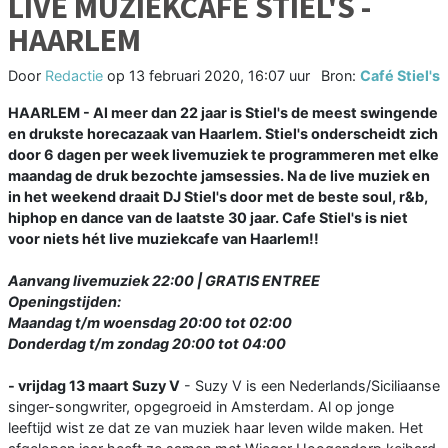
LIVE MUZIEKCAFE STIEL'S -
HAARLEM
Door
Redactie
op
13 februari 2020, 16:07 uur
Bron:
Café Stiel's
HAARLEM - Al meer dan 22 jaar is Stiel's de meest swingende
en drukste horecazaak van Haarlem. Stiel's onderscheidt zich
door 6 dagen per week livemuziek te programmeren met elke
maandag de druk bezochte jamsessies. Na de live muziek en
in het weekend draait DJ Stiel's door met de beste soul, r&b,
hiphop en dance van de laatste 30 jaar. Cafe Stiel's is niet
voor niets hét live muziekcafe van Haarlem!!
Aanvang livemuziek 22:00 | GRATIS ENTREE
Openingstijden:
Maandag t/m woensdag 20:00 tot 02:00
Donderdag t/m zondag 20:00 tot 04:00
- vrijdag 13 maart Suzy V
- Suzy V is een Nederlands/Siciliaanse
singer-songwriter, opgegroeid in Amsterdam. Al op jonge
leeftijd wist ze dat ze van muziek haar leven wilde maken. Het