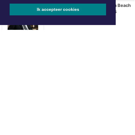
Taxatiemiddag in het Amsterdam Beach
Ik accepteer cookies
Hotel in Zandvoort op dinsdag 25
augustus van 14.00 tot 16.15 uur
Geparkeerde auto's uitgebrand in
Beverwijk
ONZE
PARTNERS