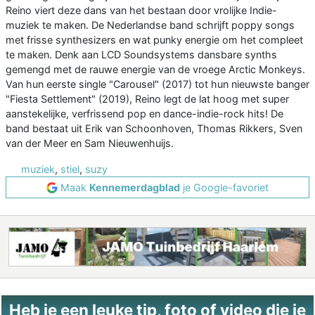
Reino viert deze dans van het bestaan ​​door vrolijke Indie-
muziek te maken. De Nederlandse band schrijft poppy songs
met frisse synthesizers en wat punky energie om het compleet
te maken. Denk aan LCD Soundsystems dansbare synths
gemengd met de rauwe energie van de vroege Arctic Monkeys.
Van hun eerste single "Carousel" (2017) tot hun nieuwste banger
"Fiesta Settlement" (2019), Reino legt de lat hoog met super
aanstekelijke, verfrissend pop en dance-indie-rock hits! De
band bestaat uit Erik van Schoonhoven, Thomas Rikkers, Sven
van der Meer en Sam Nieuwenhuijs.
muziek
,
stiel
,
suzy
Maak
Kennemerdagblad
je Google-favoriet
Heb je een leuke tip, foto of video die je