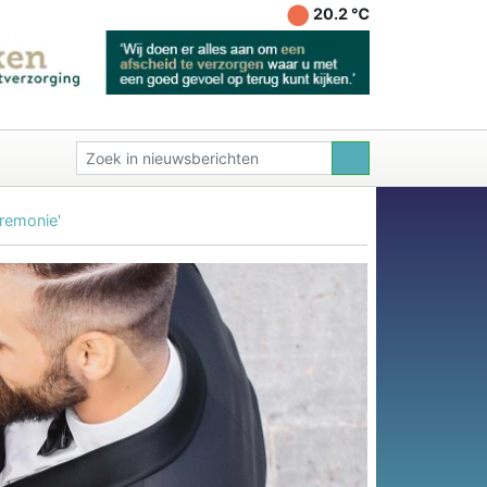
20.2 ℃
eremonie'