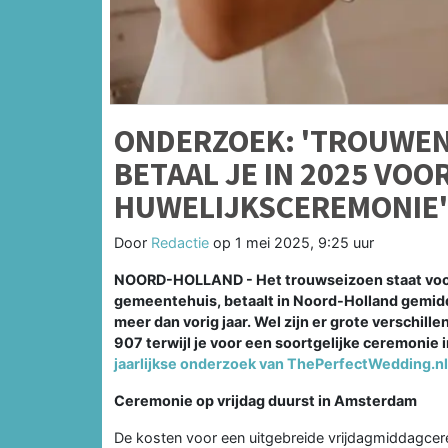
ONDERZOEK: 'TROUWEN
BETAAL JE IN 2025 VOO
HUWELIJKSCEREMONIE'
Door
Redactie
op
1 mei 2025, 9:25 uur
NOORD-HOLLAND - Het trouwseizoen staat voor d
gemeentehuis, betaalt in Noord-Holland gemidd
meer dan vorig jaar. Wel zijn er grote verschill
907 terwijl je voor een soortgelijke ceremonie in
jaarlijkse onderzoek van ThePerfectWedding.nl
Ceremonie op vrijdag duurst in Amsterdam
De kosten voor een uitgebreide vrijdagmiddagcer