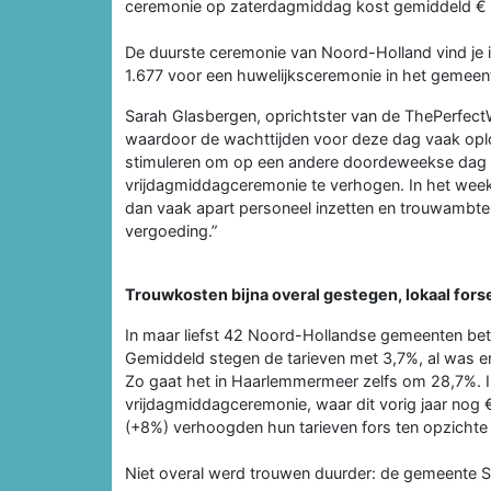
ceremonie op zaterdagmiddag kost gemiddeld € 8
De duurste ceremonie van Noord-Holland vind je i
1.677 voor een huwelijksceremonie in het gemeen
Sarah Glasbergen, oprichtster van de ThePerfectW
waardoor de wachttijden voor deze dag vaak op
stimuleren om op een andere doordeweekse dag t
vrijdagmiddagceremonie te verhogen. In het wee
dan vaak apart personeel inzetten en trouwambt
vergoeding.”
Trouwkosten bijna overal gestegen, lokaal forse
In maar liefst 42 Noord-Hollandse gemeenten bet
Gemiddeld stegen de tarieven met 3,7%, al was e
Zo gaat het in Haarlemmermeer zelfs om 28,7%. 
vrijdagmiddagceremonie, waar dit vorig jaar nog
(+8%) verhoogden hun tarieven fors ten opzichte 
Niet overal werd trouwen duurder: de gemeente Ste