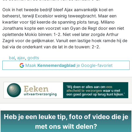
Ook in het tweede bedrijf bleef Ajax aanvankelijk koel en
beheerst, terwijl Excelsior weinig teweegbracht. Maar een
kwartier voor tijd keerde de spanning plots terug. Miliano
Jonathans kopte een voorzet van Gyan de Regt door een niet
oplettende Mokio binnen: 1-2. Niet veel later zorgde Arthur
Zagré voor de gelijkmaker. Vanuit een lastige hoek ramde hij de
bal via de onderkant van de lat in de touwen: 2-2.
bal
,
ajax
,
godts
Maak
Kennemerdagblad
je Google-favoriet
Heb je een leuke tip, foto of video die je
met ons wilt delen?