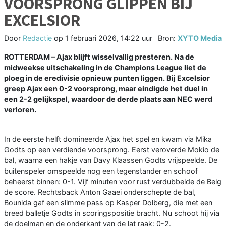
VOORSPRONG GLIPPEN BIJ
EXCELSIOR
Door
Redactie
op
1 februari 2026, 14:22 uur
Bron:
XYTO Media
ROTTERDAM – Ajax blijft wisselvallig presteren. Na de
midweekse uitschakeling in de Champions League liet de
ploeg in de eredivisie opnieuw punten liggen. Bij Excelsior
greep Ajax een 0-2 voorsprong, maar eindigde het duel in
een 2-2 gelijkspel, waardoor de derde plaats aan NEC werd
verloren.
In de eerste helft domineerde Ajax het spel en kwam via Mika
Godts op een verdiende voorsprong. Eerst veroverde Mokio de
bal, waarna een hakje van Davy Klaassen Godts vrijspeelde. De
buitenspeler omspeelde nog een tegenstander en schoof
beheerst binnen: 0-1. Vijf minuten voor rust verdubbelde de Belg
de score. Rechtsback Anton Gaaei onderschepte de bal,
Bounida gaf een slimme pass op Kasper Dolberg, die met een
breed balletje Godts in scoringspositie bracht. Nu schoot hij via
de doelman en de onderkant van de lat raak: 0-2.