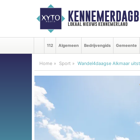
KENNEMERDAGB
lokaal nieuws kennemerland
112
Algemeen
Bedrijvengids
Gemeente
Home
Sport
Wandel4daagse Alkmaar uits