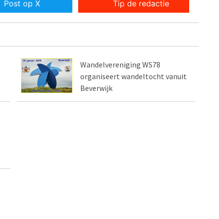
Post op X
Tip de redactie
Wandelvereniging WS78
organiseert wandeltocht vanuit
Beverwijk