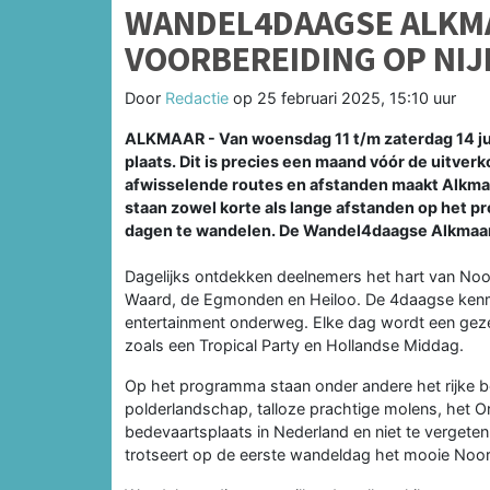
WANDEL4DAAGSE ALKM
VOORBEREIDING OP NI
Door
Redactie
op
25 februari 2025, 15:10 uur
ALKMAAR - Van woensdag 11 t/m zaterdag 14 ju
plaats. Dit is precies een maand vóór de uitve
afwisselende routes en afstanden maakt Alkmaa
staan zowel korte als lange afstanden op het pr
dagen te wandelen. De Wandel4daagse Alkmaar 
Dagelijks ontdekken deelnemers het hart van Noo
Waard, de Egmonden en Heiloo. De 4daagse kenmer
entertainment onderweg. Elke dag wordt een gezel
zoals een Tropical Party en Hollandse Middag.
Op het programma staan onder andere het rijke b
polderlandschap, talloze prachtige molens, het O
bedevaartsplaats in Nederland en niet te vergete
trotseert op de eerste wandeldag het mooie Noo