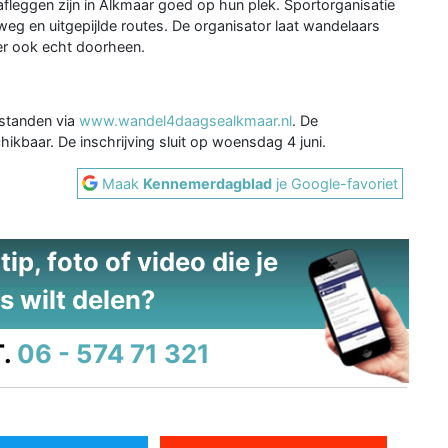
afleggen zijn in Alkmaar goed op hun plek. Sportorganisatie
g en uitgepijlde routes. De organisator laat wandelaars
 er ook echt doorheen.
fstanden via
www.wandel4daagsealkmaar.nl
. De
kbaar. De inschrijving sluit op woensdag 4 juni.
Maak
Kennemerdagblad
je Google-favoriet
ip, foto of video die je
s wilt delen?
.
06 - 574 71 321