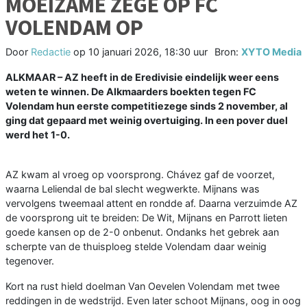
MOEIZAME ZEGE OP FC
VOLENDAM OP
Door
Redactie
op
10 januari 2026, 18:30 uur
Bron:
XYTO Media
ALKMAAR – AZ heeft in de Eredivisie eindelijk weer eens
weten te winnen. De Alkmaarders boekten tegen FC
Volendam hun eerste competitiezege sinds 2 november, al
ging dat gepaard met weinig overtuiging. In een pover duel
werd het 1-0.
AZ kwam al vroeg op voorsprong. Chávez gaf de voorzet,
waarna Leliendal de bal slecht wegwerkte. Mijnans was
vervolgens tweemaal attent en rondde af. Daarna verzuimde AZ
de voorsprong uit te breiden: De Wit, Mijnans en Parrott lieten
goede kansen op de 2-0 onbenut. Ondanks het gebrek aan
scherpte van de thuisploeg stelde Volendam daar weinig
tegenover.
Kort na rust hield doelman Van Oevelen Volendam met twee
reddingen in de wedstrijd. Even later schoot Mijnans, oog in oog