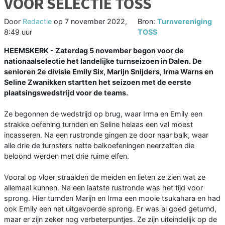
VOOR SELECTIE TOSS
Door
Redactie
op
7 november 2022,
Bron:
Turnvereniging
8:49 uur
TOSS
HEEMSKERK - Zaterdag 5 november begon voor de
nationaalselectie het landelijke turnseizoen in Dalen. De
senioren 2e divisie Emily Six, Marijn Snijders, Irma Warns en
Seline Zwanikken startten het seizoen met de eerste
plaatsingswedstrijd voor de teams.
Ze begonnen de wedstrijd op brug, waar Irma en Emily een
strakke oefening turnden en Seline helaas een val moest
incasseren. Na een rustronde gingen ze door naar balk, waar
alle drie de turnsters nette balkoefeningen neerzetten die
beloond werden met drie ruime elfen.
Vooral op vloer straalden de meiden en lieten ze zien wat ze
allemaal kunnen. Na een laatste rustronde was het tijd voor
sprong. Hier turnden Marijn en Irma een mooie tsukahara en had
ook Emily een net uitgevoerde sprong. Er was al goed geturnd,
maar er zijn zeker nog verbeterpuntjes. Ze zijn uiteindelijk op de