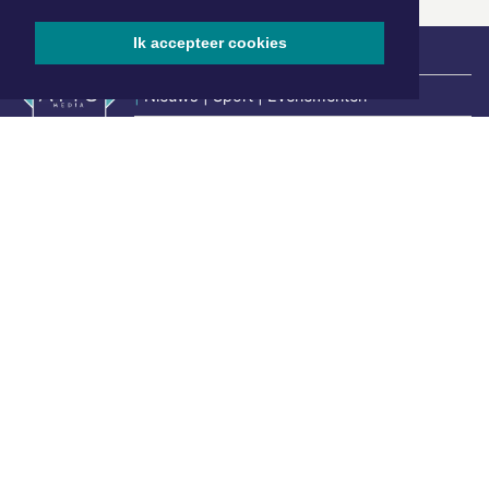
Ik accepteer cookies
|
Nieuws | Sport | Evenementen
Hoofdvestiging:
van Benthuizenlaan 1
1701 BZ Heerhugowaard
072 8200 600
redactie@xyto.nl
www.xyto.nl
SOCIAL MEDIA
NIEUWSBRIEF AANMELDEN
Schrijf je in voor onze nieuwsbrief en krijg wekelijks een