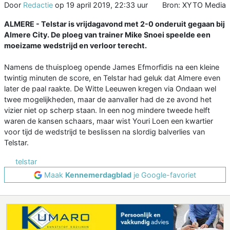
Door
Redactie
op
19 april 2019, 22:33 uur
Bron: XYTO Media
ALMERE - Telstar is vrijdagavond met 2-0 onderuit gegaan bij
Almere City. De ploeg van trainer Mike Snoei speelde een
moeizame wedstrijd en verloor terecht.
Namens de thuisploeg opende James Efmorfidis na een kleine
twintig minuten de score, en Telstar had geluk dat Almere even
later de paal raakte. De Witte Leeuwen kregen via Ondaan wel
twee mogelijkheden, maar de aanvaller had de ze avond het
vizier niet op scherp staan. In een nog mindere tweede helft
waren de kansen schaars, maar wist Youri Loen een kwartier
voor tijd de wedstrijd te beslissen na slordig balverlies van
Telstar.
telstar
Maak
Kennemerdagblad
je Google-favoriet