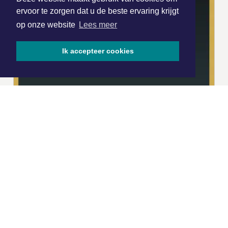
ervoor te zorgen dat u de beste ervaring krijgt
op onze website
Lees meer
Ik accepteer cookies
|
Nieuws | Sport | Evenementen
Hoofdvestiging:
van Benthuizenlaan 1
1701 BZ Heerhugowaard
072 8200 600