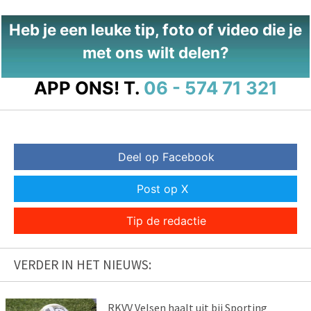
Heb je een leuke tip, foto of video die je
met ons wilt delen?
APP ONS!
T.
06 - 574 71 321
Deel op Facebook
Post op X
Tip de redactie
VERDER IN HET NIEUWS:
RKVV Velsen haalt uit bij Sporting