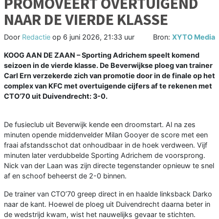
PROMOVEERT OVERTUIGEND
NAAR DE VIERDE KLASSE
Door
Redactie
op
6 juni 2026, 21:33 uur
Bron:
XYTO Media
KOOG AAN DE ZAAN – Sporting Adrichem speelt komend
seizoen in de vierde klasse. De Beverwijkse ploeg van trainer
Carl Ern verzekerde zich van promotie door in de finale op het
complex van KFC met overtuigende cijfers af te rekenen met
CTO’70 uit Duivendrecht: 3-0.
De fusieclub uit Beverwijk kende een droomstart. Al na zes
minuten opende middenvelder Milan Gooyer de score met een
fraai afstandsschot dat onhoudbaar in de hoek verdween. Vijf
minuten later verdubbelde Sporting Adrichem de voorsprong.
Nick van der Laan was zijn directe tegenstander opnieuw te snel
af en schoof beheerst de 2-0 binnen.
De trainer van CTO’70 greep direct in en haalde linksback Darko
naar de kant. Hoewel de ploeg uit Duivendrecht daarna beter in
de wedstrijd kwam, wist het nauwelijks gevaar te stichten.