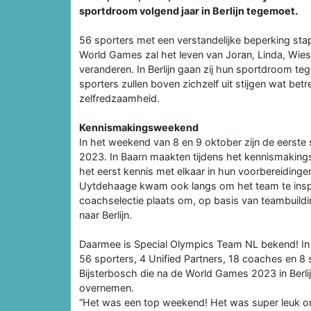
sportdroom volgend jaar in Berlijn tegemoet.
56 sporters met een verstandelijke beperking stap
World Games zal het leven van Joran, Linda, Wies
veranderen. In Berlijn gaan zij hun sportdroom t
sporters zullen boven zichzelf uit stijgen wat bet
zelfredzaamheid.
Kennismakingsweekend
In het weekend van 8 en 9 oktober zijn de eerst
2023. In Baarn maakten tijdens het kennismakin
het eerst kennis met elkaar in hun voorbereidi
Uytdehaage kwam ook langs om het team te inspir
coachselectie plaats om, op basis van teambuilding
naar Berlijn.
Daarmee is Special Olympics Team NL bekend! In t
56 sporters, 4 Unified Partners, 18 coaches en 8
Bijsterbosch die na de World Games 2023 in Berli
overnemen.
“Het was een top weekend! Het was super leuk om