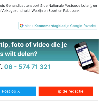
onds Gehandicaptensport & de Nationale Postcode Loterij, en
an Volksgezondheid, Welzijn en Sport en Rabobank
Maak
Kennemerdagblad
je Google-favoriet
ip, foto of video die je
s wilt delen?
.
06 - 574 71 321
Post op X
Tip de redactie