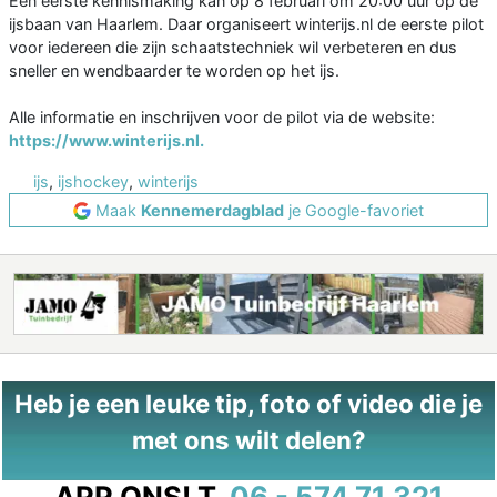
Een eerste kennismaking kan op 8 februari om 20:00 uur op de
ijsbaan van Haarlem. Daar organiseert winterijs.nl de eerste pilot
voor iedereen die zijn schaatstechniek wil verbeteren en dus
sneller en wendbaarder te worden op het ijs.
Alle informatie en inschrijven voor de pilot via de website:
https://www.winterijs.nl.
ijs
,
ijshockey
,
winterijs
Maak
Kennemerdagblad
je Google-favoriet
Heb je een leuke tip, foto of video die je
met ons wilt delen?
APP ONS!
T.
06 - 574 71 321