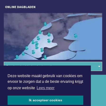
ONLINE DAGBLADEN
Overige dagbladen in de regio
Deze website maakt gebruik van cookies om
Algemene voorwaarden
ervoor te zorgen dat u de beste ervaring krijgt
op onze website
Lees meer
Disclaimer
Privacy Statement
Ik accepteer cookies