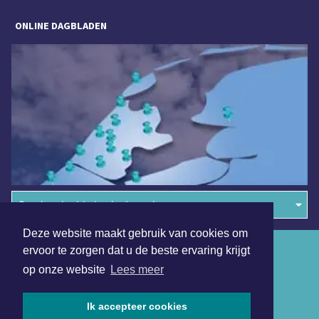
ONLINE DAGBLADEN
Overige dagbladen in de regio
Deze website maakt gebruik van cookies om
Algemene voorwaarden
ervoor te zorgen dat u de beste ervaring krijgt
op onze website
Lees meer
Disclaimer
Privacy Statement
Ik accepteer cookies