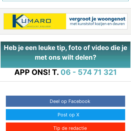
Heb je een leuke tip, foto of video die je
met ons wilt delen?
APP ONS!
T.
06 - 574 71 321
Deel op Facebook
Post op X
Tip de redactie