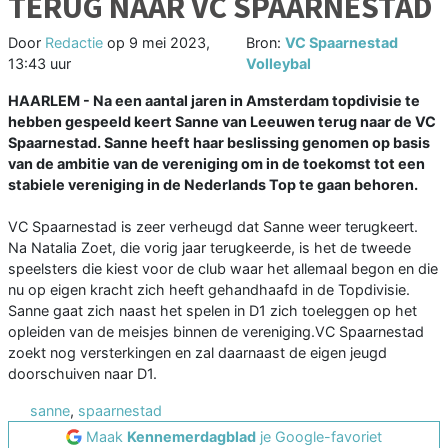
TERUG NAAR VC SPAARNESTAD
Door
Redactie
op
9 mei 2023,
Bron:
VC Spaarnestad
13:43 uur
Volleybal
HAARLEM - Na een aantal jaren in Amsterdam topdivisie te
hebben gespeeld keert Sanne van Leeuwen terug naar de VC
Spaarnestad. Sanne heeft haar beslissing genomen op basis
van de ambitie van de vereniging om in de toekomst tot een
stabiele vereniging in de Nederlands Top te gaan behoren.
VC Spaarnestad is zeer verheugd dat Sanne weer terugkeert.
Na Natalia Zoet, die vorig jaar terugkeerde, is het de tweede
speelsters die kiest voor de club waar het allemaal begon en die
nu op eigen kracht zich heeft gehandhaafd in de Topdivisie.
Sanne gaat zich naast het spelen in D1 zich toeleggen op het
opleiden van de meisjes binnen de vereniging.VC Spaarnestad
zoekt nog versterkingen en zal daarnaast de eigen jeugd
doorschuiven naar D1.
sanne
,
spaarnestad
Maak
Kennemerdagblad
je Google-favoriet