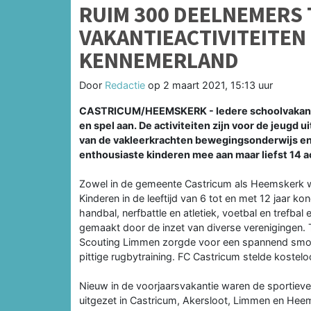
RUIM 300 DEELNEMERS 
VAKANTIEACTIVITEITEN
KENNEMERLAND
Door
Redactie
op
2 maart 2021, 15:13 uur
CASTRICUM/HEEMSKERK - Iedere schoolvakantie
en spel aan. De activiteiten zijn voor de jeug
van de vakleerkrachten bewegingsonderwijs e
enthousiaste kinderen mee aan maar liefst 14 ac
Zowel in de gemeente Castricum als Heemskerk was
Kinderen in de leeftijd van 6 tot en met 12 jaar 
handbal, nerfbattle en atletiek, voetbal en trefba
gemaakt door de inzet van diverse verenigingen. 
Scouting Limmen zorgde voor een spannend smok
pittige rugbytraining. FC Castricum stelde kostel
Nieuw in de voorjaarsvakantie waren de sportiev
uitgezet in Castricum, Akersloot, Limmen en Heem