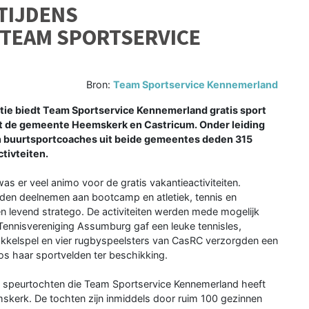
TIJDENS
 TEAM SPORTSERVICE
Bron:
Team Sportservice Kennemerland
 biedt Team Sportservice Kennemerland gratis sport
d uit de gemeente Heemskerk en Castricum. Onder leiding
n buurtsportcoaches uit beide gemeentes deden 315
tivteiten.
 er veel animo voor de gratis vakantieactiviteiten.
konden deelnemen aan bootcamp en atletiek, tennis en
l en levend stratego. De activiteiten werden mede mogelijk
Tennisvereniging Assumburg gaf een leuke tennisles,
kelspel en vier rugbyspeelsters van CasRC verzorgden een
oos haar sportvelden ter beschikking.
e speurtochten die Team Sportservice Kennemerland heeft
skerk. De tochten zijn inmiddels door ruim 100 gezinnen