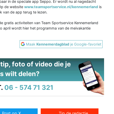
baar in de speciale app Seppo. Er wordt nu al nagedacht
 Op de website
www.teamsportservice.nl/kennemerland
is
k van de app terug te lezen.
e gratis activiteiten van Team Sportservice Kennemerland
o april wordt hier het programma van de meivakantie
Maak
Kennemerdagblad
je Google-favoriet
ip, foto of video die je
s wilt delen?
.
06 - 574 71 321
Post op X
Tip de redactie