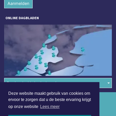
Aanmelden
ONLINE DAGBLADEN
Overige dagbladen in de regio
Deze website maakt gebruik van cookies om
Algemene voorwaarden
ervoor te zorgen dat u de beste ervaring krijgt
op onze website
Lees meer
Disclaimer