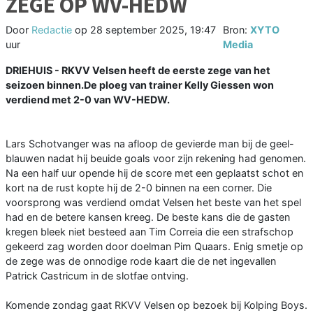
ZEGE OP WV-HEDW
Door
Redactie
op
28 september 2025, 19:47
Bron:
XYTO
uur
Media
DRIEHUIS - RKVV Velsen heeft de eerste zege van het
seizoen binnen.De ploeg van trainer Kelly Giessen won
verdiend met 2-0 van WV-HEDW.
Lars Schotvanger was na afloop de gevierde man bij de geel-
blauwen nadat hij beuide goals voor zijn rekening had genomen.
Na een half uur opende hij de score met een geplaatst schot en
kort na de rust kopte hij de 2-0 binnen na een corner. Die
voorsprong was verdiend omdat Velsen het beste van het spel
had en de betere kansen kreeg. De beste kans die de gasten
kregen bleek niet besteed aan Tim Correia die een strafschop
gekeerd zag worden door doelman Pim Quaars. Enig smetje op
de zege was de onnodige rode kaart die de net ingevallen
Patrick Castricum in de slotfae ontving.
Komende zondag gaat RKVV Velsen op bezoek bij Kolping Boys.