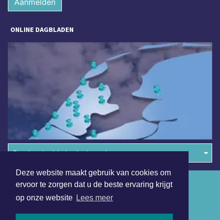
Aanmelden
ONLINE DAGBLADEN
Overige dagbladen in de regio
Deze website maakt gebruik van cookies om
Algemene voorwaarden
ervoor te zorgen dat u de beste ervaring krijgt
op onze website
Lees meer
Disclaimer
Privacy Statement